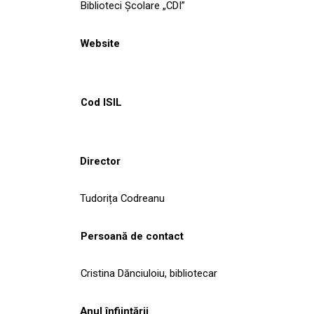
Biblioteci Școlare „CDI”
Website
Cod ISIL
Director
Tudorița Codreanu
Persoană de contact
Cristina Dănciuloiu, bibliotecar
Anul înființării