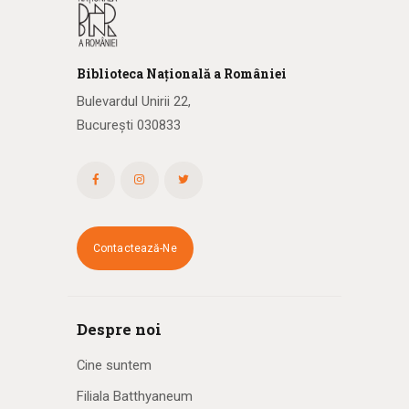
Biblioteca
N
ațională
a R
omâniei
Bulevardul Unirii 22,
București 030833
Contactează-Ne
Despre noi
Cine suntem
Filiala Batthyaneum