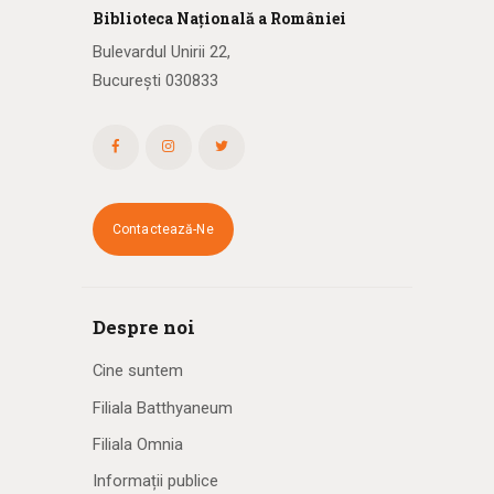
Biblioteca
N
ațională
a R
omâniei
Bulevardul Unirii 22,
București 030833
Contactează-Ne
Despre noi
Cine suntem
Filiala Batthyaneum
Filiala Omnia
Informații publice