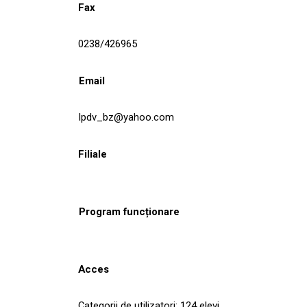
Fax
0238/426965
Email
lpdv_bz@yahoo.com
Filiale
Program funcționare
Acces
Categorii de utilizatori: 124 elevi