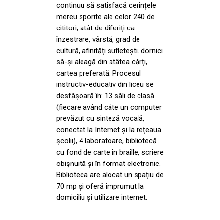
continuu să satisfacă cerințele
mereu sporite ale celor 240 de
cititori, atât de diferiți ca
înzestrare, vârstă, grad de
cultură, afinități sufletești, dornici
să-și aleagă din atâtea cărți,
cartea preferată. Procesul
instructiv-educativ din liceu se
desfășoară în: 13 săli de clasă
(fiecare având câte un computer
prevăzut cu sinteză vocală,
conectat la Internet și la rețeaua
școlii), 4 laboratoare, bibliotecă
cu fond de carte în braille, scriere
obișnuită și în format electronic.
Biblioteca are alocat un spațiu de
70 mp și oferă împrumut la
domiciliu și utilizare internet.