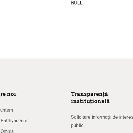
NULL
re noi
Transparență
instituțională
suntem
Solicitare informaţii de intere
a Batthyaneum
public
a Omnia