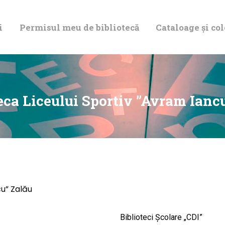
DESPRE NOI
i
Permisul meu de bibliotecă
Cataloage și col
PERMISUL MEU
DE BIBLIOTECĂ
CATALOAGE ȘI
eca Liceului Sportiv ”Avram Ianc
COLECȚII
BIBLIOTECA
DIGITALĂ
cu” Zalău
EVENIMENTE
Biblioteci Școlare „CDI”