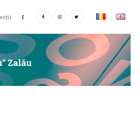
ecții
u” Zalău