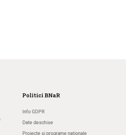
Politici BNaR
Info GDPR
s
Date deschise
Proiecte și programe naționale