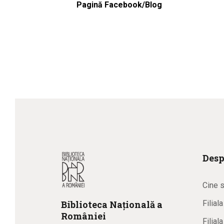
Pagină Facebook/Blog
Desp
Cine 
Biblioteca
N
ațională
a
Filial
R
omâniei
Filial