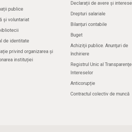
Declarații de avere și interese
ații publice
Drepturi salariale
ă și voluntariat
Bilanțuri contabile
bibliotecii
Buget
 de identitate
Achiziţii publice. Anunţuri de
ație privind organizarea și
închiriere
onarea instituției
Registrul Unic al Transparenţe
Intereselor
Anticorupție
Contractul colectiv de muncă