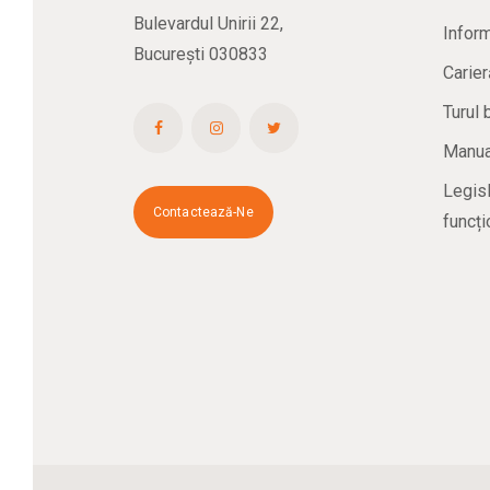
Bulevardul Unirii 22,
Inform
București 030833
Carier
Turul 
Manual
Legisl
Contactează-Ne
funcți