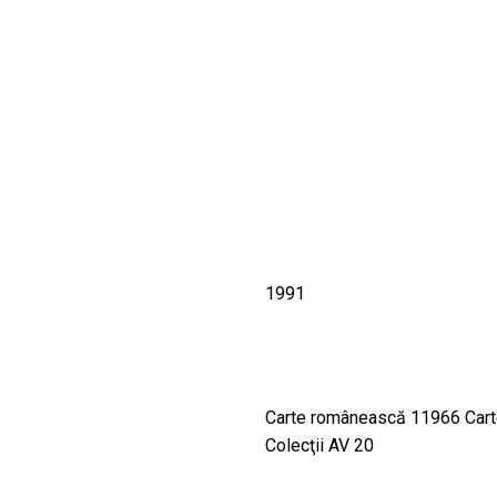
CULTURALE
SPAȚII
NOUTĂȚI
1991
Carte românească 11966 Carte
Colecţii AV 20