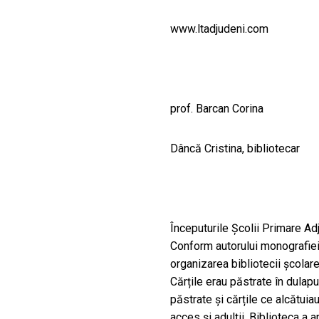
CULTURALE
www.ltadjudeni.com
SPAȚII
NOUTĂȚI
prof. Barcan Corina
Dâncă Cristina, bibliotecar
Începuturile Școlii Primare Adj
Conform autorului monografiei
organizarea bibliotecii școlare
Cărțile erau păstrate în dulapur
păstrate și cărțile ce alcătuia
acces și adulții. Biblioteca a 