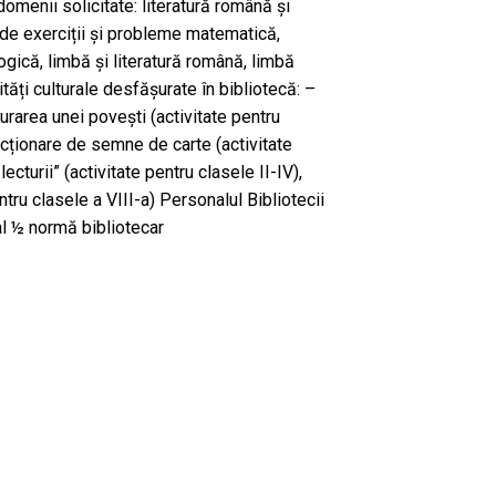
menii solicitate: literatură română și
i de exerciții și probleme matematică,
ogică, limbă și literatură română, limbă
tăți culturale desfășurate în bibliotecă: –
cturarea unei povești (activitate pentru
cționare de semne de carte (activitate
lecturii” (activitate pentru clasele II-IV),
ntru clasele a VIII-a) Personalul Bibliotecii
al ½ normă bibliotecar