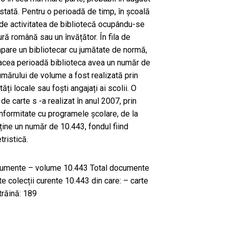
stată. Pentru o perioadă de timp, în școală
r, de activitatea de bibliotecă ocupându-se
ură română sau un învățător. În fila de
pare un bibliotecar cu jumătate de normă,
 acea perioadă biblioteca avea un număr de
mărului de volume a fost realizată prin
tăți locale sau foști angajați ai scolii. O
de carte s -a realizat în anul 2007, prin
onformitate cu programele școlare, de la
eține un număr de 10.443, fondul fiind
ristică.
documente – volume 10.443 Total documente
te colecții curente 10.443 din care: – carte
răină: 189