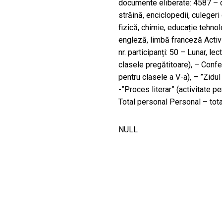
documente eliberate: 4587 – do
străină, enciclopedii, culeger
fizică, chimie, educație tehnol
engleză, limbă franceză Activi
nr. participanți: 50 – Lunar, le
clasele pregătitoare), – Confe
pentru clasele a V-a), – ”Zidul 
-”Proces literar” (activitate pe
Total personal Personal – tot
NULL