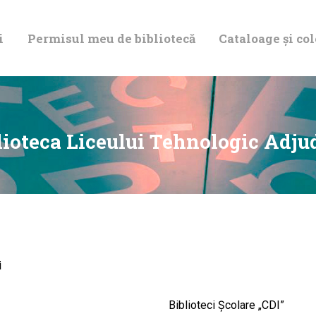
DESPRE NOI
i
Permisul meu de bibliotecă
Cataloage și col
PERMISUL MEU
DE BIBLIOTECĂ
CATALOAGE ȘI
lioteca Liceului Tehnologic Adju
COLECȚII
BIBLIOTECA
DIGITALĂ
i
EVENIMENTE
Biblioteci Școlare „CDI”