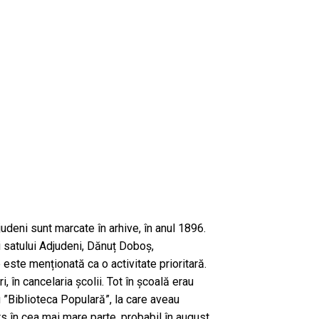
udeni sunt marcate în arhive, în anul 1896.
 satului Adjudeni, Dănuț Doboș,
 este menționată ca o activitate prioritară.
i, în cancelaria școlii. Tot în școală erau
u ”Biblioteca Populară”, la care aveau
ars în cea mai mare parte, probabil în august