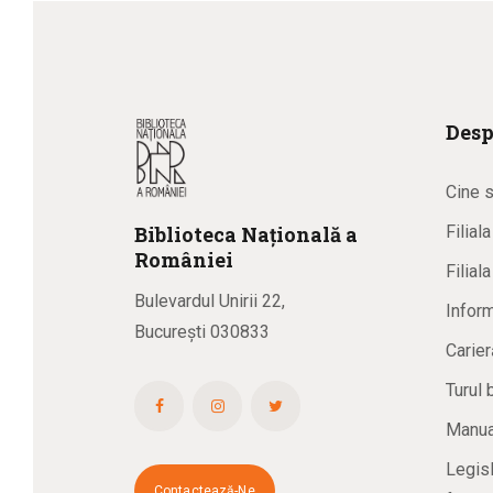
Desp
Cine 
Biblioteca
N
ațională
a
Filial
R
omâniei
Filial
Bulevardul Unirii 22,
Inform
București 030833
Carier
Turul 
Manual
Legisl
Contactează-Ne