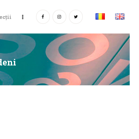
ecții
deni