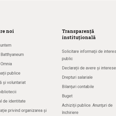
re noi
Transparență
instituțională
suntem
Solicitare informaţii de intere
a Batthyaneum
public
a Omnia
Declarații de avere și interese
ații publice
Drepturi salariale
ă și voluntariat
Bilanțuri contabile
bibliotecii
Buget
 de identitate
Achiziţii publice. Anunţuri de
ație privind organizarea și
închiriere