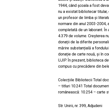
1944, când şcoala a fost deva
nu a existat bibliotecar titula
un profesor de limba și literat
normare din anul 2003-2004, a
completată de un laborant. În
4.379 de volume. Creşterea nu
donații de la diferite personali
mărire substanțială a fondului 
donație de carte nouă, și în c
UJIP. În prezent, biblioteca d
compus cu precădere din belet
Colecțiile Bibliotecii Total 
– titluri 10.241 Total documen
românească: 10.254 – carte st
Str. Unirii, nr. 399, Adjudeni