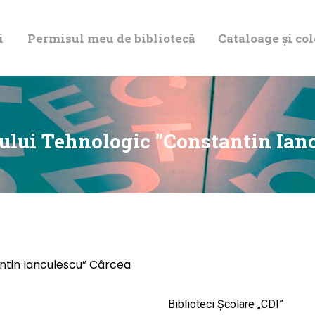
DESPRE NOI
i
Permisul meu de bibliotecă
Cataloage și col
PERMISUL MEU
DE BIBLIOTECĂ
CATALOAGE ȘI
eului Tehnologic ”Constantin Ian
COLECȚII
BIBLIOTECA
DIGITALĂ
antin Ianculescu” Cârcea
EVENIMENTE
Biblioteci Școlare „CDI”