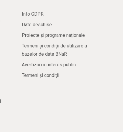
Info GDPR
s
Date deschise
Proiecte și programe naționale
Termeni și condiții de utilizare a
bazelor de date BNaR
Avertizori în interes public
Termeni și condiții
i