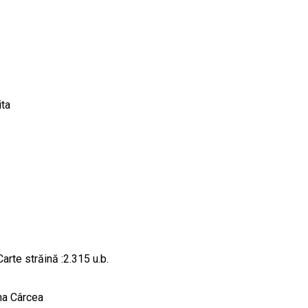
ita
arte străină :2.315 u.b.
una Cârcea