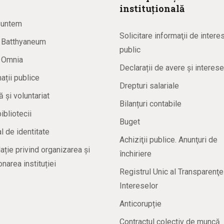
instituțională
suntem
Solicitare informaţii de intere
a Batthyaneum
public
a Omnia
Declarații de avere și interese
ații publice
Drepturi salariale
ă și voluntariat
Bilanțuri contabile
bibliotecii
Buget
 de identitate
Achiziţii publice. Anunţuri de
ație privind organizarea și
închiriere
onarea instituției
Registrul Unic al Transparenţe
Intereselor
Anticorupție
Contractul colectiv de muncă