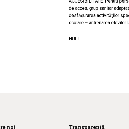
ACCESIBILITATE: Pentru perso
de acces, grup sanitar adaptat
desfășurarea activităților spe
scolare – antrenarea elevilor l
NULL
re noi
Transparență