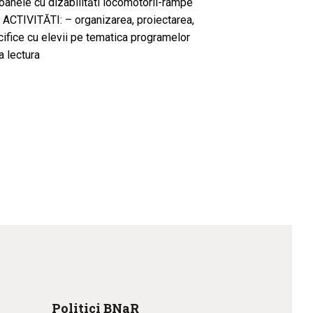
anele cu dizabilităti locomotorii-rampe
 ACTIVITĂTI: – organizarea, proiectarea,
cifice cu elevii pe tematica programelor
a lectura
Politici BNaR