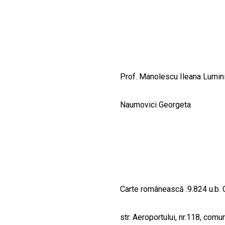
CULTURALE
SPAȚII
NOUTĂȚI
Prof. Manolescu Ileana Lumin
Naumovici Georgeta
Carte românească :9.824 u.b. C
str. Aeroportului, nr.118, com