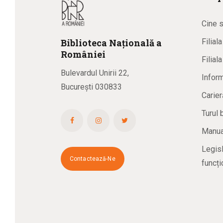
Cine 
Biblioteca
N
ațională
a
Filial
R
omâniei
Filial
Bulevardul Unirii 22,
Inform
București 030833
Carier
Turul 
Manual
Legisl
Contactează-Ne
funcți