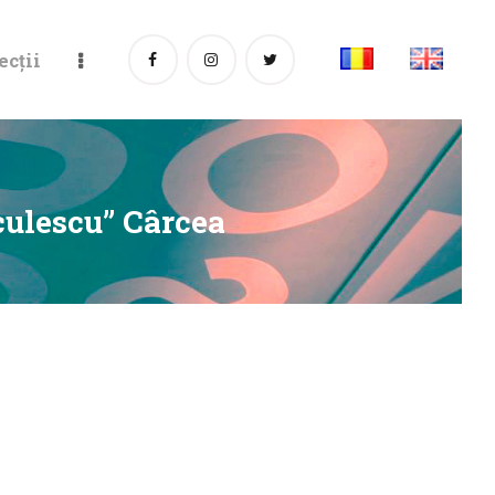
ecții
culescu” Cârcea