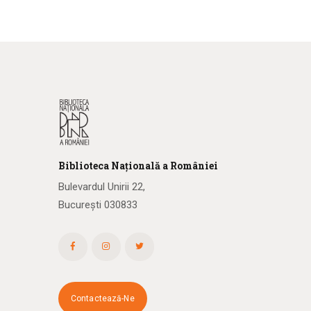
Biblioteca
N
ațională
a R
omâniei
Bulevardul Unirii 22,
București 030833
Contactează-Ne