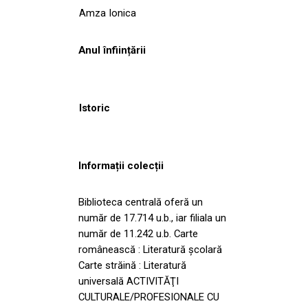
Amza Ionica
Anul înființării
Istoric
Informații colecții
Biblioteca centrală oferă un
număr de 17.714 u.b., iar filiala un
număr de 11.242 u.b. Carte
românească : Literatură şcolară
Carte străină : Literatură
universală ACTIVITĂŢI
CULTURALE/PROFESIONALE CU