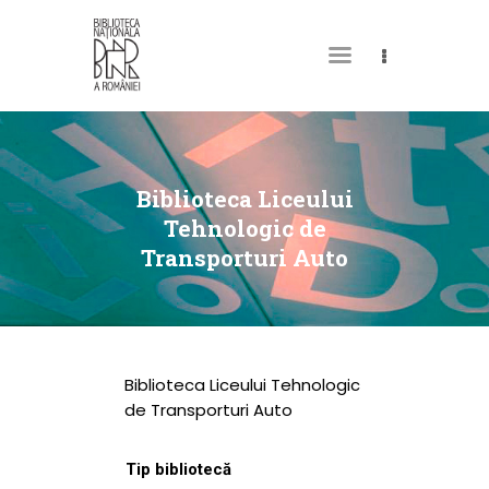
DESPRE NOI
PERMISUL MEU DE
Biblioteca Liceului
BIBLIOTECĂ
Tehnologic de
Transporturi Auto
CATALOAGE ȘI
COLECȚII
BIBLIOTECA DIGITALĂ
EVENIMENTE
Biblioteca Liceului Tehnologic
CULTURALE
de Transporturi Auto
SPAȚII
Tip bibliotecă
NOUTĂȚI