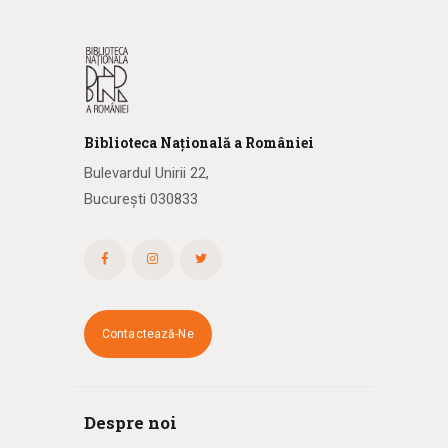
Biblioteca
N
ațională
a R
omâniei
Bulevardul Unirii 22,
București 030833
Contactează-Ne
Despre noi