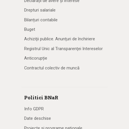
Declarații de avere și interese
Drepturi salariale
Bilanțuri contabile
Buget
Achiziţii publice. Anunţuri de închiriere
Registrul Unic al Transparenţei Intereselor
Anticorupție
Contractul colectiv de muncă
Politici BNaR
Info GDPR
Date deschise
Proiecte și programe naționale