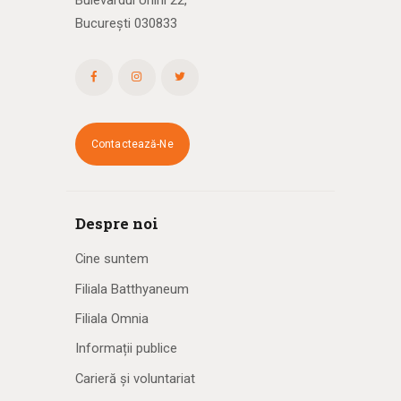
Bulevardul Unirii 22,
București 030833
Contactează-Ne
Despre noi
Cine suntem
Filiala Batthyaneum
Filiala Omnia
Informații publice
Carieră și voluntariat