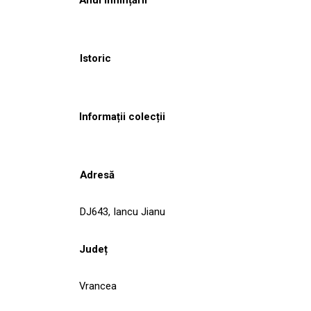
Istoric
Informații colecții
Adresă
DJ643, Iancu Jianu
Județ
Vrancea