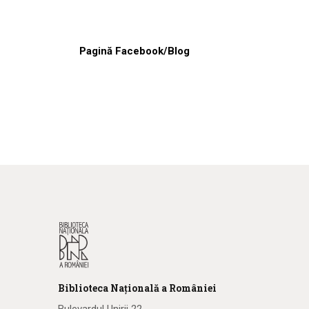
Pagină Facebook/Blog
Biblioteca
N
ațională
a R
omâniei