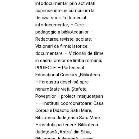
infodocumentar prin activităţi
cuprinse într-un curriculum la
decizia şcolii în domeniul
infodocumentar; – Cerc
pedagogic a bibliotecarilor; –
Redactarea revistei școlare; –
Vizionari de filme; istorice,
documentare; – Vizionări de filme
în cadrul orelor de limba română;
PROIECTE: – Parteneriat
Educaţional Concurs „Biblioteca
– Fereastra deschisă spre
nenumărate vieţi: Ştafeta
Poveştilor – proiect interjudeţean
– – instituţii coordonatoare: Casa
Corpului Didactic Satu Mare,
Biblioteca Judeţeană Satu Mare.
– instituţii partenere: Biblioteca
Judeţeană „Astra” din Sibiu,
Biblioteca Judeţeană „Lucian