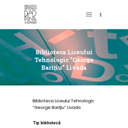
DESPRE NOI
PERMISUL MEU DE
Biblioteca Liceului
BIBLIOTECĂ
Tehnologic ”George
Bariţiu” Livada
CATALOAGE ȘI
COLECȚII
BIBLIOTECA DIGITALĂ
EVENIMENTE
Biblioteca Liceului Tehnologic
CULTURALE
”George Bariţiu” Livada
SPAȚII
Tip bibliotecă
NOUTĂȚI