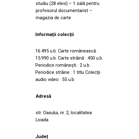
studiu (28 elevi) – 1 sală pentru
profesorul documentarist –
magazia de carte
Informații colecții
16.495 u.b. Carte românească :
15.990 u.b. Carte străină : 450 u.b.
Periodice româneşti : 2 u.b.
Periodice străine : 1 titlu Colecţii
audio video : 55 u.b.
Adresă
str. Oasului, nr. 2, localitatea
Livada
Județ