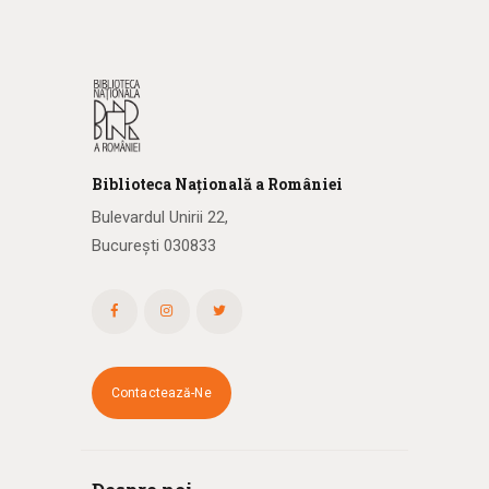
Biblioteca
N
ațională
a R
omâniei
Bulevardul Unirii 22,
București 030833
Contactează-Ne