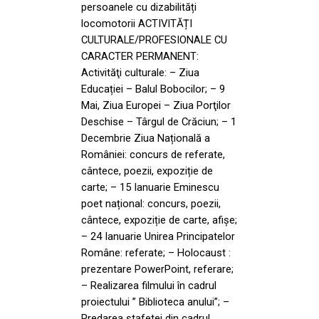
persoanele cu dizabilități
locomotorii ACTIVITĂȚI
CULTURALE/PROFESIONALE CU
CARACTER PERMANENT:
Activităţi culturale: – Ziua
Educației – Balul Bobocilor; – 9
Mai, Ziua Europei – Ziua Porţilor
Deschise – Târgul de Crăciun; – 1
Decembrie Ziua Națională a
României: concurs de referate,
cântece, poezii, expoziție de
carte; – 15 Ianuarie Eminescu
poet național: concurs, poezii,
cântece, expoziție de carte, afișe;
– 24 Ianuarie Unirea Principatelor
Române: referate; – Holocaust :
prezentare PowerPoint, referare;
– Realizarea filmului în cadrul
proiectului ” Biblioteca anului”; –
Predarea ștafetei din cadrul