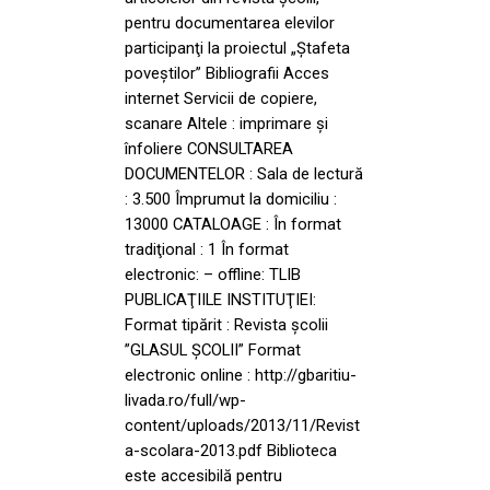
pentru documentarea elevilor
participanţi la proiectul „Ştafeta
poveştilor” Bibliografii Acces
internet Servicii de copiere,
scanare Altele : imprimare şi
înfoliere CONSULTAREA
DOCUMENTELOR : Sala de lectură
: 3.500 Împrumut la domiciliu :
13000 CATALOAGE : În format
tradiţional : 1 În format
electronic: – offline: TLIB
PUBLICAŢIILE INSTITUŢIEI:
Format tipărit : Revista şcolii
”GLASUL ŞCOLII” Format
electronic online : http://gbaritiu-
livada.ro/full/wp-
content/uploads/2013/11/Revist
a-scolara-2013.pdf Biblioteca
este accesibilă pentru