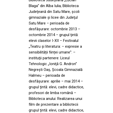
Blaga” din Alba Iulia, Biblioteca
Judeţeană din Satu Mare, şcoli
gimnaziale şi licee din Judeţul
Satu Mare – perioada de
desfăşurare: octombrie 2013 –
octombrie 2014 – grupul ţintă:
elevii claselor I-XII – Festivalul
„Teatru și literatura: – expresie a
sensibilității ființei umane”: –
instituţii partenere: Liceul
Tehnologic „Ioniţă G. Andron”
Negreşti Oaş, Şcoala Gimnazială
Halmeu – perioada de
desfăşurare: aprilie – mai 2014 –
grupul ţintă: elevi, cadre didactice,
profesori de limba română –
Biblioteca anului: Realizarea unui
film de prezentare a bibliotecii
grupul ţintă: elevi, cadre didactice,