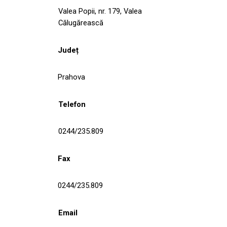
Valea Popii, nr. 179, Valea
Călugărească
Județ
Prahova
Telefon
0244/235.809
Fax
0244/235.809
Email