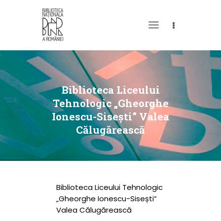
DESPRE NOI
PERMISUL MEU DE
Biblioteca Liceului
BIBLIOTECĂ
Tehnologic „Gheorghe
Ionescu-Sisești” Valea
CATALOAGE ȘI
Călugărească
COLECȚII
BIBLIOTECA DIGITALĂ
EVENIMENTE
CULTURALE
Biblioteca Liceului Tehnologic
„Gheorghe Ionescu-Sisești”
SPAȚII
Valea Călugărească
NOUTĂȚI