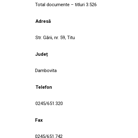
Total documente – titluri 3.526
Adresă
Str. Gării, nr. 59, Titu
Județ
Dambovita
Telefon
0245/651.320
Fax
0245/651.742