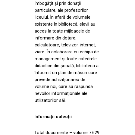
îmbogăţit şi prin donaţii
particulare, ale profesorilor
liceului. În afară de volumele
existente în bibliotecă, elevii au
acces la toate mijloacele de
informare din dotare:
calculatoare, televizor, internet,
ziare. În colaborare cu echipa de
management şi toate catedrele
didactice din şcoală, biblioteca a
întocmit un plan de măsuri care
prevede achiziţionarea de
volume noi, care să răspundă
nevoilor informaționale ale
utilizatorilor săi.
Informații colecții
Total documente – volume 7.629