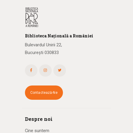
Biblioteca
N
ațională
a R
omâniei
Bulevardul Unirii 22,
București 030833
Contactează-Ne
Despre noi
Cine suntem