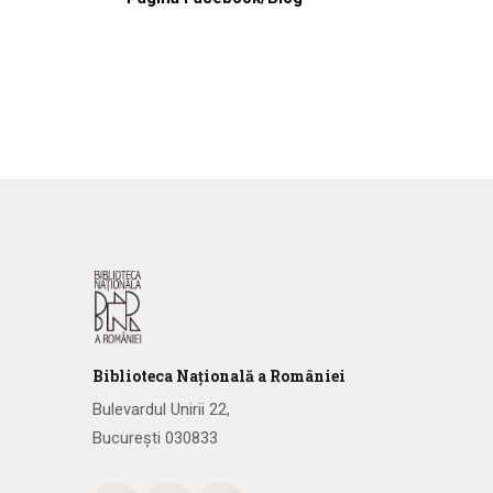
Biblioteca
N
ațională
a R
omâniei
Bulevardul Unirii 22,
București 030833