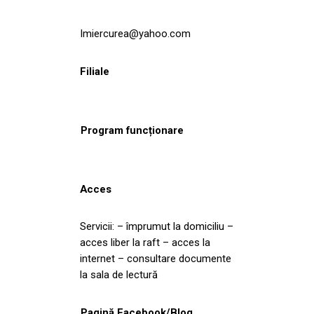
lmiercurea@yahoo.com
Filiale
Program funcționare
Acces
Servicii: – împrumut la domiciliu –
acces liber la raft – acces la
internet – consultare documente
la sala de lectură
Pagină Facebook/Blog