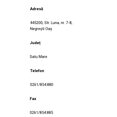
Adresă
445200, Str. Luna, nr. 7-8,
Negreşti Oaş
Județ
Satu Mare
Telefon
0261/854.880
Fax
0261/854.885