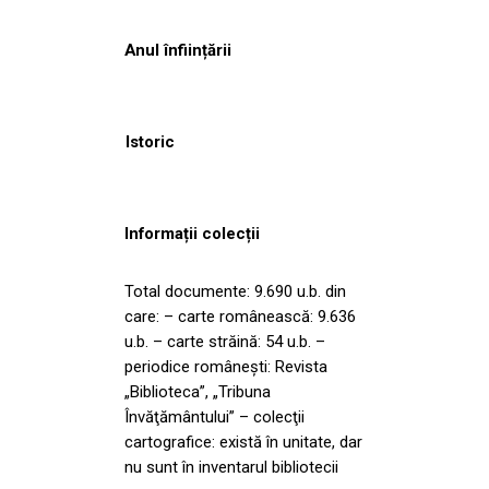
Anul înființării
Istoric
Informații colecții
Total documente: 9.690 u.b. din
care: – carte românească: 9.636
u.b. – carte străină: 54 u.b. –
periodice româneşti: Revista
„Biblioteca”, „Tribuna
Învăţământului” – colecţii
cartografice: există în unitate, dar
nu sunt în inventarul bibliotecii