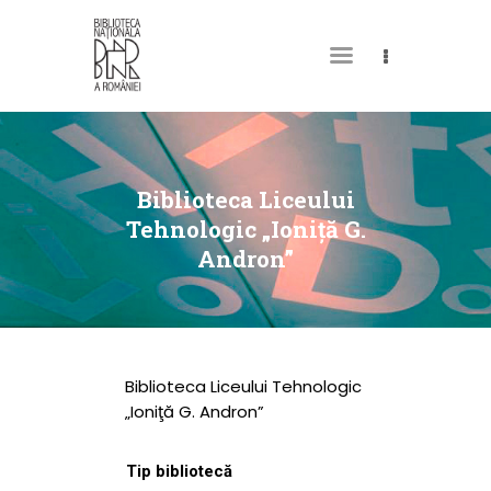
DESPRE NOI
PERMISUL MEU DE
Biblioteca Liceului
BIBLIOTECĂ
Tehnologic „Ioniţă G.
Andron”
CATALOAGE ȘI
COLECȚII
BIBLIOTECA DIGITALĂ
EVENIMENTE
Biblioteca Liceului Tehnologic
CULTURALE
„Ioniţă G. Andron”
SPAȚII
Tip bibliotecă
NOUTĂȚI