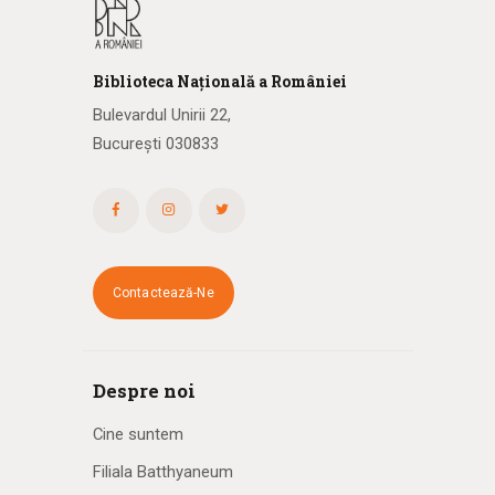
Biblioteca
N
ațională
a R
omâniei
Bulevardul Unirii 22,
București 030833
Contactează-Ne
Despre noi
Cine suntem
Filiala Batthyaneum