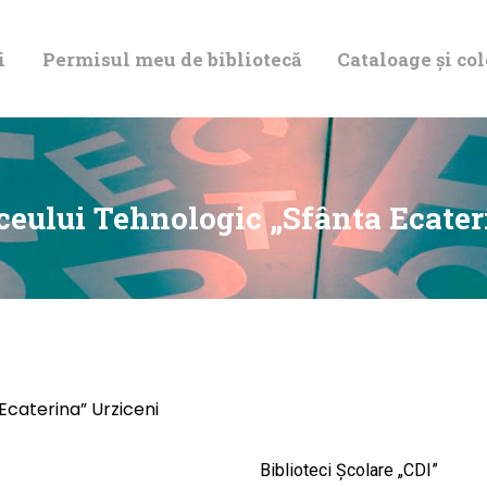
DESPRE NOI
i
Permisul meu de bibliotecă
Cataloage și col
PERMISUL MEU
DE BIBLIOTECĂ
CATALOAGE ȘI
iceului Tehnologic „Sfânta Ecater
COLECȚII
BIBLIOTECA
DIGITALĂ
 Ecaterina” Urziceni
EVENIMENTE
Biblioteci Școlare „CDI”