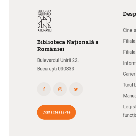
Desp
Cine 
Biblioteca
N
ațională
a
Filial
R
omâniei
Filial
Bulevardul Unirii 22,
Inform
București 030833
Carier
Turul 
Manual
Legisl
Contactează-Ne
funcți