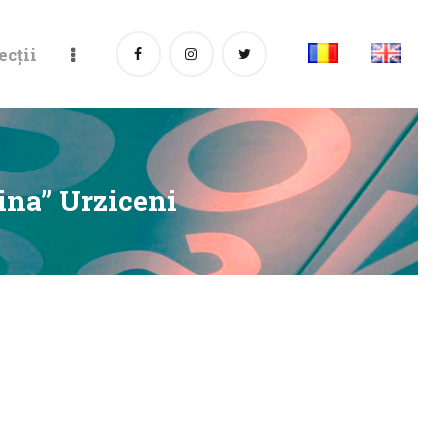
ecții
ina” Urziceni