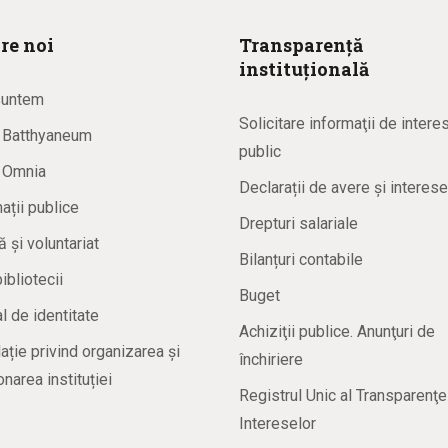
re noi
Transparență
instituțională
suntem
Solicitare informaţii de intere
a Batthyaneum
public
a Omnia
Declarații de avere și interese
ații publice
Drepturi salariale
ă și voluntariat
Bilanțuri contabile
bibliotecii
Buget
 de identitate
Achiziţii publice. Anunţuri de
ație privind organizarea și
închiriere
onarea instituției
Registrul Unic al Transparenţe
Intereselor