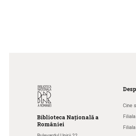
Desp
Cine 
Biblioteca
N
ațională
a
Filial
R
omâniei
Filial
Bulevardul Unirii 22,