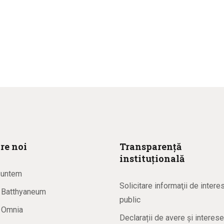
re noi
Transparență
instituțională
suntem
Solicitare informaţii de intere
a Batthyaneum
public
a Omnia
Declarații de avere și interese