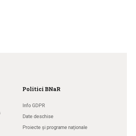
Politici BNaR
Info GDPR
s
Date deschise
Proiecte și programe naționale