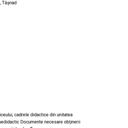
u, Tăşnad
 liceului, cadrele didactice din unitatea
i nedidactic Documente necesare obţinerii