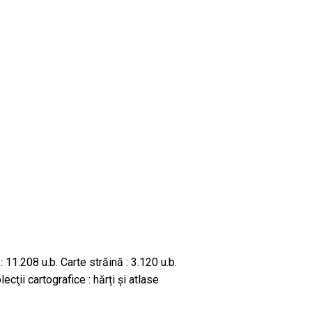
11.208 u.b. Carte străină : 3.120 u.b.
ecţii cartografice : hărți și atlase