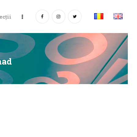
ecții
nad