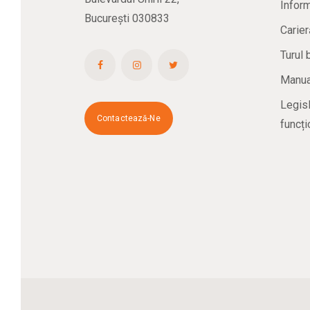
Inform
București 030833
Carier
Turul 
Manual
Legisl
Contactează-Ne
funcți