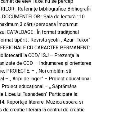
I, carnet de elev Taxe: nu se percep
OR : Referinţe bibliografice Bibliografii
 DOCUMENTELOR : Sala de lectură : 10
: maximum 3 cărţi/persoana Împrumut
azul CATALOAGE : În format tradiţional
at tipărit : Revista şcolii „ Azur- Tukor”
OFESIONALE CU CARACTER PERMANENT:
bliotecarii la CCD/ ISJ – Prezenţa la
ganizate de CCD. – Indrumarea şi orientarea
torie; PROIECTE: – „ Noi umblăm să
l – „ Aripi de înger” – Proiect educaţional
– Proiect educaţional – ,, Săptămâna
ele Liceului Tasnadean” Participare la:
14, Reportaje literare, Muzica usoara si
 de creatie literara la centrul de creatie