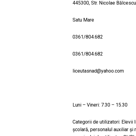
445300, Str. Nicolae Bălcesc
Satu Mare
0361/804.682
0361/804.682
liceutasnad@yahoo.com
Luni – Vineri: 7.30 – 15.30
Categorii de utilizatori: Elevii
şcolară, personalul auxiliar ş