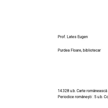
CULTURALE
SPAȚII
NOUTĂȚI
Prof. Lates Eugen
Purdea Floare, bibliotecar
14.328 u.b. Carte românească : 
Periodice româneşti : 5 u.b. Col