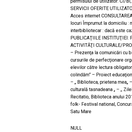
permisului de utilizator: CI/B
SERVICII OFERITE UTILIZATORIL
Acces internet CONSULTAREA
locuri Împrumut la domiciliu 
interbibliotecar : dacă este c
PUBLICAŢIILE INSTITUŢIEI: Form
ACTIVITĂŢI CULTURALE/PR
– Prezenţa la comunicări cu bi
cursurile de perfecţionare or
elevilor către lectura obliga
colindăm” – Proiect educaţiona
– „ Biblioteca, prietena mea„ 
culturală tasnadeana „ – ,, Zil
Recitatio, Biblioteca anului 20
folk- Festival national, Concurs
Satu Mare
NULL