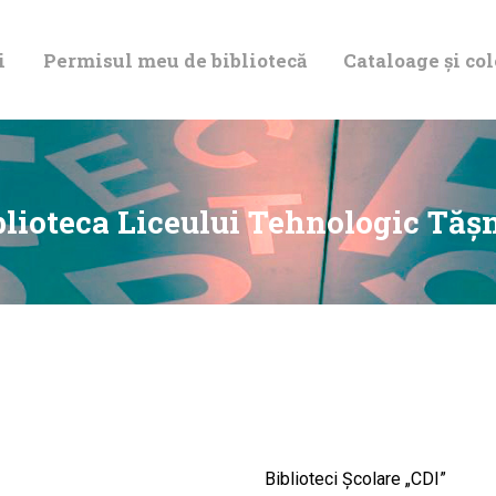
DESPRE NOI
i
Permisul meu de bibliotecă
Cataloage și col
PERMISUL MEU
DE BIBLIOTECĂ
CATALOAGE ȘI
blioteca Liceului Tehnologic Tăș
COLECȚII
BIBLIOTECA
DIGITALĂ
EVENIMENTE
Biblioteci Școlare „CDI”