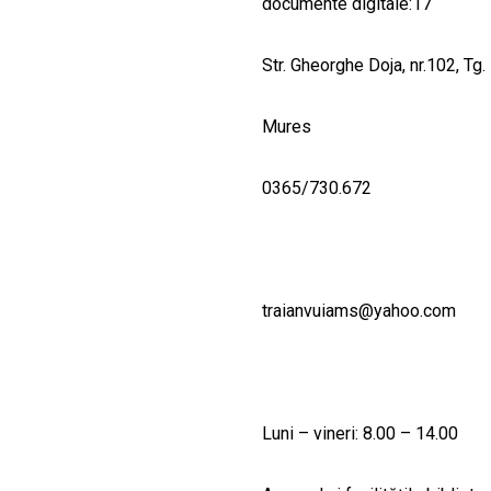
documente digitale:17
Str. Gheorghe Doja, nr.102, Tg
Mures
0365/730.672
traianvuiams@yahoo.com
Luni – vineri: 8.00 – 14.00