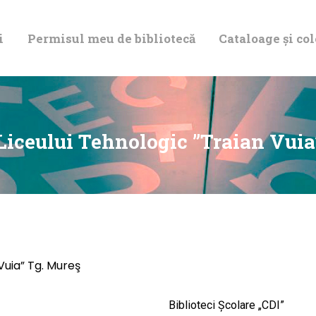
DESPRE NOI
i
Permisul meu de bibliotecă
Cataloage și col
PERMISUL MEU
DE BIBLIOTECĂ
CATALOAGE ȘI
 Liceului Tehnologic ”Traian Vuia
COLECȚII
BIBLIOTECA
DIGITALĂ
 Vuia” Tg. Mureş
EVENIMENTE
Biblioteci Școlare „CDI”