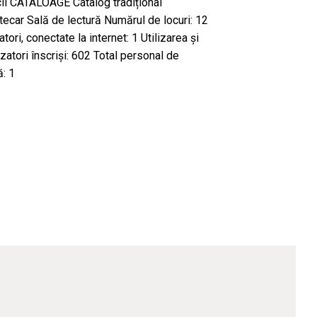
ecii CATALOAGE Catalog tradițional
tecar Sală de lectură Numărul de locuri: 12
atori, conectate la internet: 1 Utilizarea și
ilizatori înscriși: 602 Total personal de
ă: 1