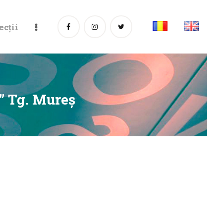
ecții
” Tg. Mureş