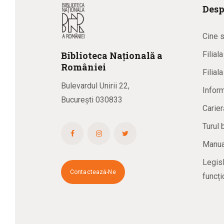
Desp
Cine 
Biblioteca
N
ațională
a
Filial
R
omâniei
Filial
Bulevardul Unirii 22,
Inform
București 030833
Carier
Turul 
Manual
Legisl
Contactează-Ne
funcți