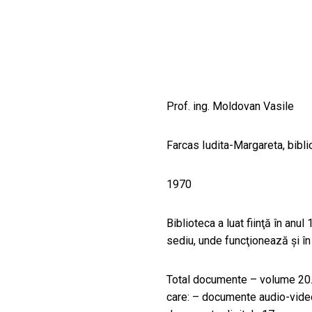
CULTURALE
SPAȚII
NOUTĂȚI
Prof. ing. Moldovan Vasile
Farcas Iudita-Margareta, bibli
1970
Biblioteca a luat fiinţă în anul
sediu, unde funcţionează şi în
Total documente – volume 20.
care: – documente audio-video 