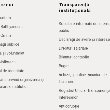
re noi
Transparență
instituțională
suntem
Solicitare informaţii de intere
a Batthyaneum
public
a Omnia
Declarații de avere și interese
ații publice
Drepturi salariale
ă și voluntariat
Bilanțuri contabile
bibliotecii
Buget
 de identitate
Achiziţii publice. Anunţuri de
ație privind organizarea și
închiriere
onarea instituției
Registrul Unic al Transparenţe
Intereselor
Anticorupție