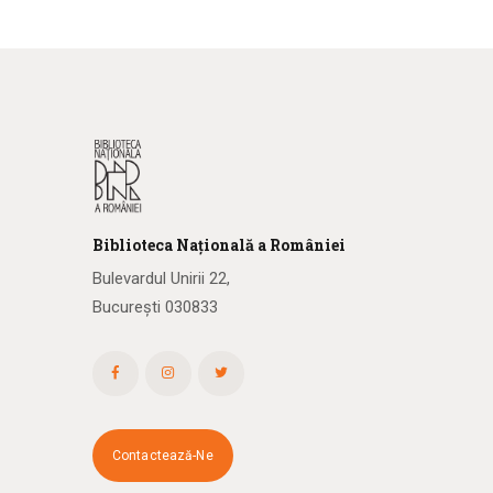
Biblioteca
N
ațională
a R
omâniei
Bulevardul Unirii 22,
București 030833
Contactează-Ne