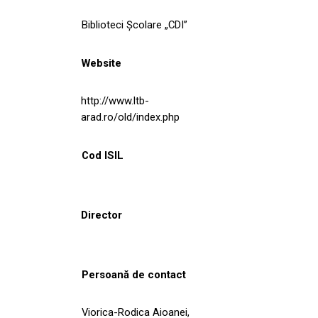
Biblioteci Școlare „CDI”
Website
http://www.ltb-
arad.ro/old/index.php
Cod ISIL
Director
Persoană de contact
Viorica-Rodica Aioanei,