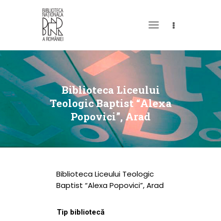
DESPRE NOI
PERMISUL MEU DE
Biblioteca Liceului
BIBLIOTECĂ
Teologic Baptist “Alexa
Popovici”, Arad
CATALOAGE ȘI
COLECȚII
BIBLIOTECA DIGITALĂ
EVENIMENTE
Biblioteca Liceului Teologic
CULTURALE
Baptist “Alexa Popovici”, Arad
SPAȚII
Tip bibliotecă
NOUTĂȚI