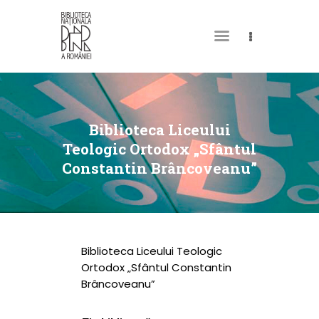
DESPRE NOI
PERMISUL MEU DE
Biblioteca Liceului
BIBLIOTECĂ
Teologic Ortodox „Sfântul
Constantin Brâncoveanu”
CATALOAGE ȘI
COLECȚII
BIBLIOTECA DIGITALĂ
EVENIMENTE
Biblioteca Liceului Teologic
CULTURALE
Ortodox „Sfântul Constantin
Brâncoveanu”
SPAȚII
NOUTĂȚI