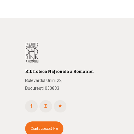
Biblioteca
N
ațională
a R
omâniei
Bulevardul Unirii 22,
București 030833
Contactează-Ne