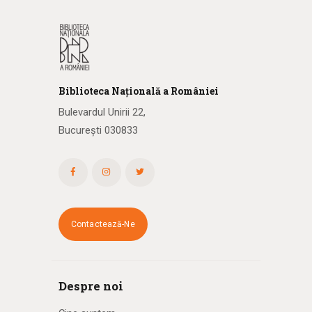
Biblioteca
N
ațională
a R
omâniei
Bulevardul Unirii 22,
București 030833
Contactează-Ne
Despre noi