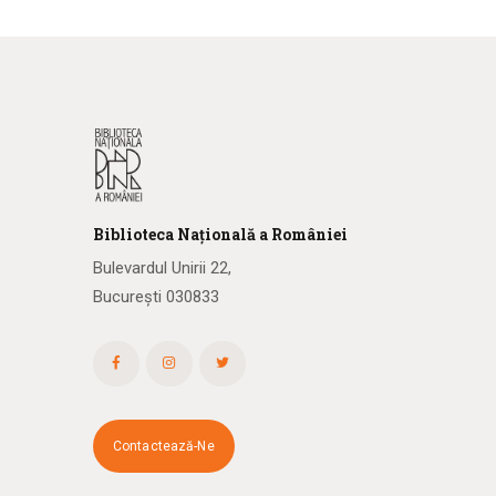
Biblioteca
N
ațională
a R
omâniei
Bulevardul Unirii 22,
București 030833
Contactează-Ne