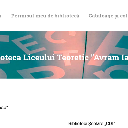
DESPRE NOI
i
Permisul meu de bibliotecă
Cataloage și col
PERMISUL MEU
DE BIBLIOTECĂ
CATALOAGE ȘI
ioteca Liceului Teoretic ”Avram I
COLECȚII
BIBLIOTECA
DIGITALĂ
ncu”
EVENIMENTE
Biblioteci Școlare „CDI”