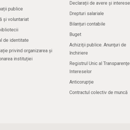
Declarații de avere și interese
ații publice
Drepturi salariale
ă și voluntariat
Bilanțuri contabile
bibliotecii
Buget
 de identitate
Achiziţii publice. Anunţuri de
ație privind organizarea și
închiriere
onarea instituției
Registrul Unic al Transparenţe
Intereselor
Anticorupție
Contractul colectiv de muncă