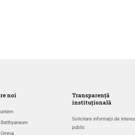
re noi
Transparență
instituțională
suntem
Solicitare informaţii de intere
a Batthyaneum
public
a Omnia