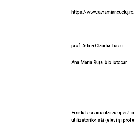
CULTURALE
https://www.avramiancucluj.ro
SPAȚII
NOUTĂȚI
prof. Adina Claudia Turcu
Ana Maria Ruța, bibliotecar
Fondul documentar acoperă ne
utilizatorilor săi (elevi și profe