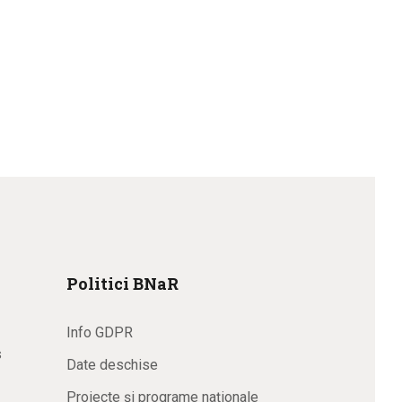
Politici BNaR
Info GDPR
s
Date deschise
Proiecte și programe naționale