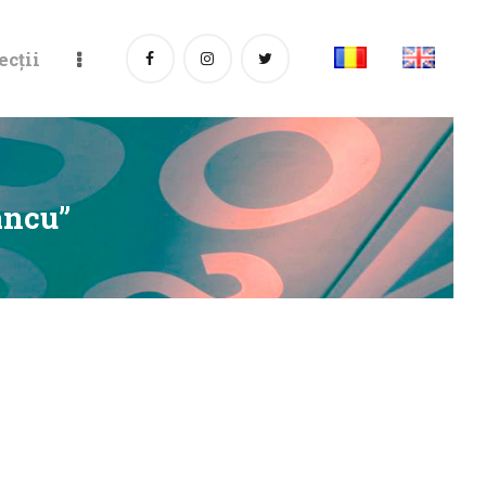
ecții
ancu”