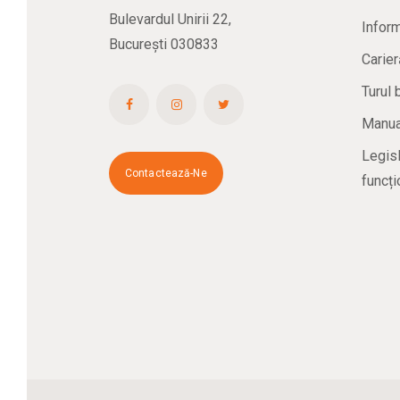
Bulevardul Unirii 22,
Inform
București 030833
Carier
Turul 
Manual
Legisl
Contactează-Ne
funcți