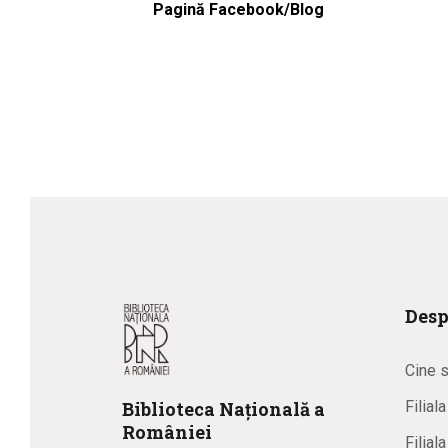
Pagină Facebook/Blog
Desp
Cine 
Biblioteca
N
ațională
a
Filial
R
omâniei
Filial