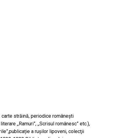
 carte străină, periodice româneşti
iterare ,,Ramuri”, ,,Scrisul românesc” etc.),
ile”,publicație a rușilor lipoveni, colecţii