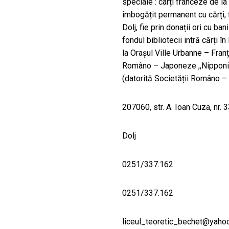
speciale : carți franceze de l
îmbogățit permanent cu cărți, 
Dolj, fie prin donații ori cu ba
fondul bibliotecii intră cărți î
la Orașul Ville Urbanne – Franț
Româno – Japoneze ,,Nipponica”
(datorită Societății Româno – 
207060, str. A. Ioan Cuza, nr. 
Dolj
0251/337.162
0251/337.162
liceul_teoretic_bechet@yaho