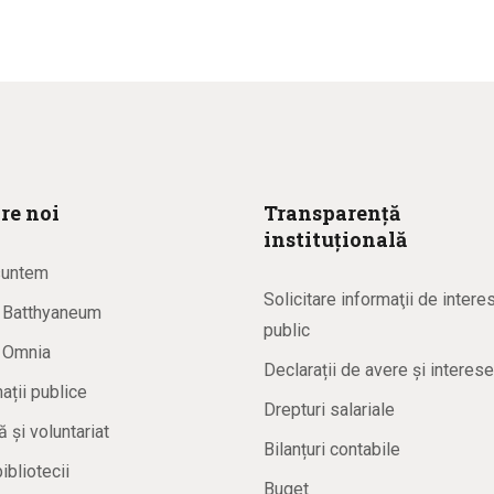
re noi
Transparență
instituțională
suntem
Solicitare informaţii de intere
a Batthyaneum
public
a Omnia
Declarații de avere și interese
ații publice
Drepturi salariale
ă și voluntariat
Bilanțuri contabile
bibliotecii
Buget