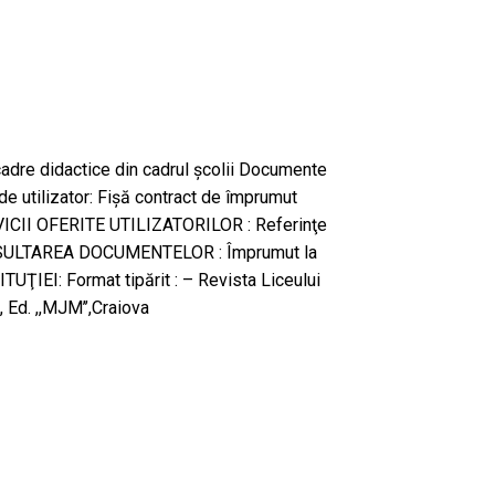
, cadre didactice din cadrul școlii Documente
de utilizator: Fișă contract de împrumut
VICII OFERITE UTILIZATORILOR : Referinţe
CONSULTAREA DOCUMENTELOR : Împrumut la
UŢIEI: Format tipărit : – Revista Liceului
Ed. ,,MJM’’,Craiova