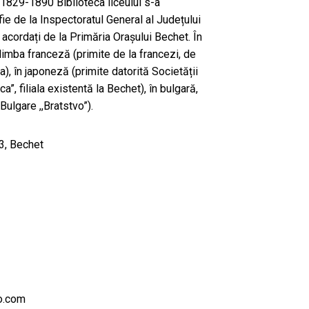
a 1829-1890 Biblioteca liceului s-a
fie de la Inspectoratul General al Județului
ni acordați de la Primăria Orașului Bechet. În
n limba franceză (primite de la francezi, de
a), în japoneză (primite datorită Societății
, filiala existentă la Bechet), în bulgară,
Bulgare ,,Bratstvo”).
33, Bechet
o.com