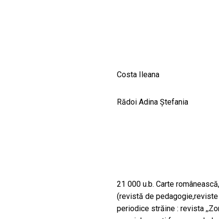
CULTURALE
SPAȚII
NOUTĂȚI
Costa Ileana
Rădoi Adina Ștefania
21 000 u.b. Carte românească,
(revistă de pedagogie,reviste l
periodice străine : revista ,,Zor