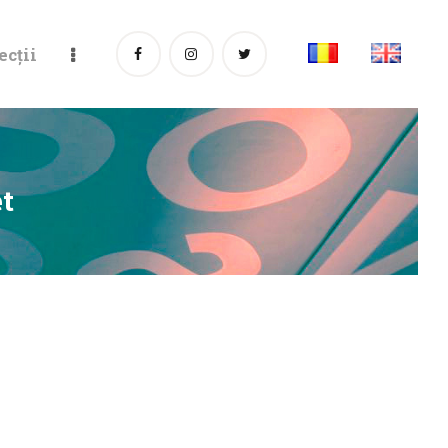
ecții
et