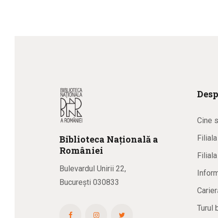
Desp
Cine 
Biblioteca
N
ațională
a
Filial
R
omâniei
Filial
Bulevardul Unirii 22,
Inform
București 030833
Carier
Turul 