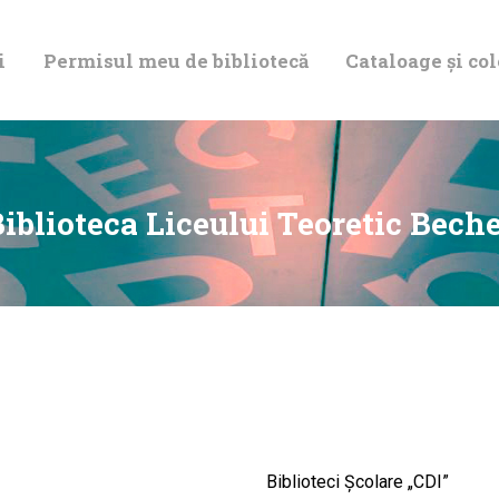
DESPRE NOI
i
Permisul meu de bibliotecă
Cataloage și col
PERMISUL MEU
DE BIBLIOTECĂ
CATALOAGE ȘI
iblioteca Liceului Teoretic Bech
COLECȚII
BIBLIOTECA
DIGITALĂ
EVENIMENTE
Biblioteci Școlare „CDI”