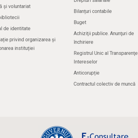
Drepturi salariale
ă și voluntariat
Bilanțuri contabile
bibliotecii
Buget
 de identitate
Achiziţii publice. Anunţuri de
ație privind organizarea și
închiriere
onarea instituției
Registrul Unic al Transparenţe
Intereselor
Anticorupție
Contractul colectiv de muncă