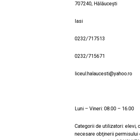
707240, Hălăucești
Iasi
0232/717513
0232/715671
liceul.halaucesti@yahoo.ro
Luni – Vineri: 08.00 – 16.00
Categorii de utilizatori: elevi
necesare obţinerii permisului d