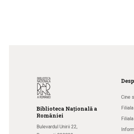
Desp
Cine 
Biblioteca
N
ațională
a
Filial
R
omâniei
Filial
Bulevardul Unirii 22,
Inform