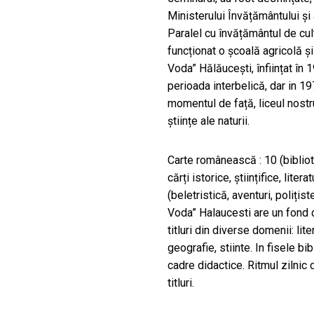
Ministerului Învățământului și 
Paralel cu învățământul de cul
funcționat o școală agricolă ș
Voda” Hălăucești, înființat în 
perioada interbelică, dar in 197
momentul de față, liceul nostru
științe ale naturii.
Carte românească : 10 (bibliote
cărți istorice, științifice, liter
(beletristică, aventuri, polițis
Voda” Halaucesti are un fond 
titluri din diverse domenii: lit
geografie, stiinte. In fisele bi
cadre didactice. Ritmul zilnic 
titluri.