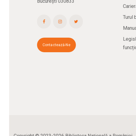
București 030833
Carier
Turul 
Manual
Legisl
Contactează-Ne
funcți
Copyright © 2023-2026 Biblioteca Naţională a României