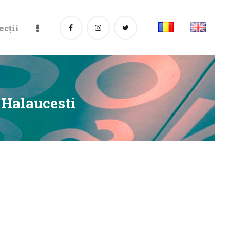
ecții
 Halaucesti