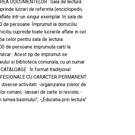
REA DOCUMENTELOR : Sala de lectură :
prinde lucrari de referinta (enciclopedii,
i aflate intr-un singur exemplar. In sala de
-30 de persoane. Împrumut la domiciliu :
iliu cuprinde toate lucrarile aflate in cel
a celor pentru sala de lectura.
00 de persoane imprumuta carti la
otecar : Acest tip de imprumut se
ceului si biblioteca comunala, cu un numar
 CATALOAGE : În format tradiţional
OFESIONALE CU CARACTER PERMANENT:
c diverse activitati: -organizarea zilelor de
ilor romani; -lansari de carte si reviste; -
 lumea basmului”; -„Educatia prin lectura”