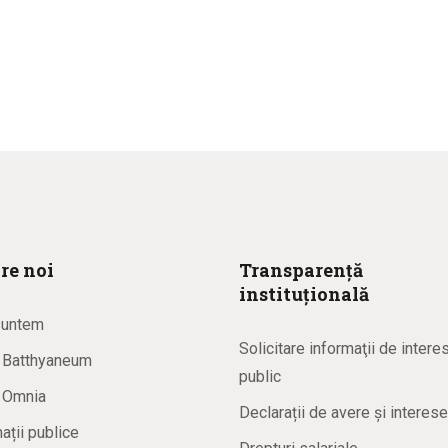
re noi
Transparență
instituțională
suntem
Solicitare informaţii de intere
a Batthyaneum
public
a Omnia
Declarații de avere și interese
ații publice