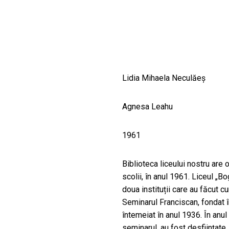
CULTURALE
SPAȚII
NOUTĂȚI
Lidia Mihaela Neculăeș
Agnesa Leahu
1961
Biblioteca liceului nostru are o
scolii, în anul 1961. Liceul „B
doua instituții care au făcut c
Seminarul Franciscan, fondat î
întemeiat în anul 1936. În anul
seminarul, au fost desființate, 