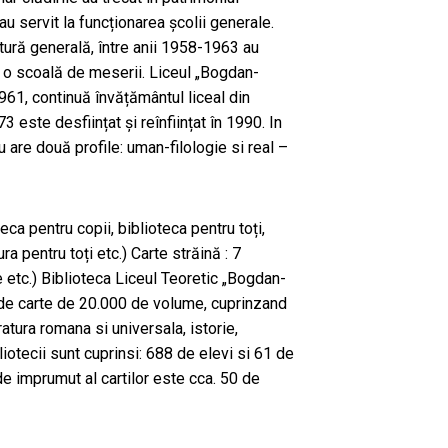
au servit la funcționarea școlii generale.
tură generală, între anii 1958-1963 au
i o scoală de meserii. Liceul „Bogdan-
1961, continuă învățământul liceal din
3 este desființat și reînființat în 1990. In
 are două profile: uman-filologie si real –
ca pentru copii, biblioteca pentru toți,
atura pentru toți etc.) Carte străină : 7
te etc.) Biblioteca Liceul Teoretic „Bogdan-
de carte de 20.000 de volume, cuprinzand
eratura romana si universala, istorie,
bliotecii sunt cuprinsi: 688 de elevi si 61 de
de imprumut al cartilor este cca. 50 de