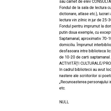
sau carnet de elev CONSULTA
Fondul de la sala de lectura cu
dictionare, atlase etc.), lucrar
lectura vin zilnic in jur de 25
Fondul pentru imprumut la domic
putin doua exemple, cu excepti
Saptamanal, aproximativ 70-1
domiciliu. Împrumut interbibli
desfasoara intre biblioteca li
de 10-20 de carti saptamanal.
ACTIVITĂȚI CULTURALE/PR
In cadrul bibliotecii au avut lo
nastere ale scriitorilor si poet
„Recunoasterea personajului in
etc.
NULL