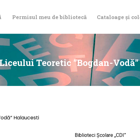
DESPRE NOI
i
Permisul meu de bibliotecă
Cataloage și col
PERMISUL MEU
DE BIBLIOTECĂ
CATALOAGE ȘI
 Liceului Teoretic ”Bogdan-Vodă”
COLECȚII
BIBLIOTECA
DIGITALĂ
Vodă” Halaucesti
EVENIMENTE
Biblioteci Școlare „CDI”