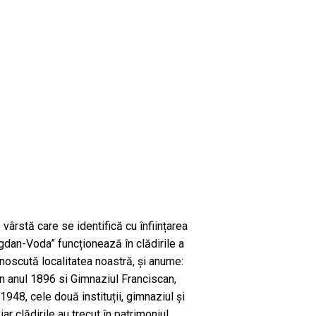
 vârstă care se identifică cu înființarea
ogdan-Voda” funcționează în clădirile a
unoscută localitatea noastră, și anume:
n anul 1896 si Gimnaziul Franciscan,
 1948, cele două instituții, gimnaziul și
iar clădirile au trecut în patrimoniul