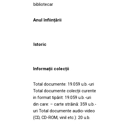
bibliotecar
Anul înființării
Istoric
Informații colecții
Total documente: 19.059 u.b.-uri
Total documente colecții curente
in format tipărit: 19.059 u.b.-uri
din care: – carte străină: 359 u.b.-
uri Total documente audio-video
(CD, CD-ROM, vinil etc.): 20 u.b.