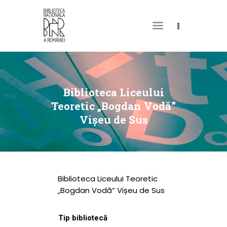
DESPRE NOI
PERMISUL MEU DE
Biblioteca Liceului
BIBLIOTECĂ
Teoretic „Bogdan Vodă”
Vișeu de Sus
CATALOAGE ȘI
COLECȚII
BIBLIOTECA DIGITALĂ
EVENIMENTE
Biblioteca Liceului Teoretic
CULTURALE
„Bogdan Vodă” Vișeu de Sus
SPAȚII
Tip bibliotecă
NOUTĂȚI