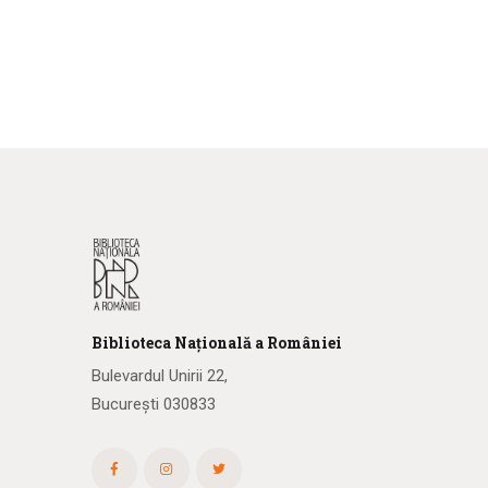
Biblioteca
N
ațională
a R
omâniei
Bulevardul Unirii 22,
București 030833