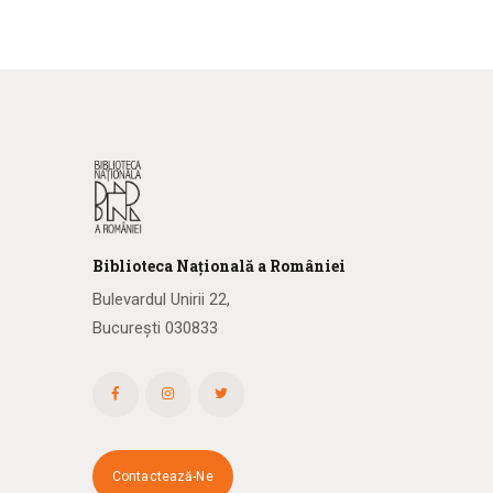
Biblioteca
N
ațională
a R
omâniei
Bulevardul Unirii 22,
București 030833
Contactează-Ne