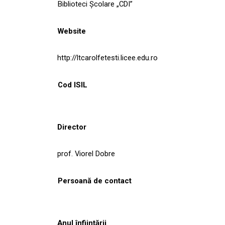
Biblioteci Școlare „CDI”
Website
http://ltcarolfetesti.licee.edu.ro
Cod ISIL
Director
prof. Viorel Dobre
Persoană de contact
Anul înființării