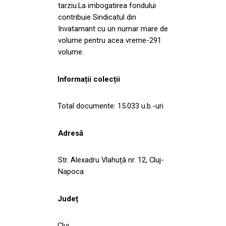
tarziu.La imbogatirea fondului
contribuie Sindicatul din
Invatamant cu un numar mare de
volume pentru acea vreme-291
volume.
Informații colecții
Total documente: 15.033 u.b.-uri
Adresă
Str. Alexadru Vlahuță nr. 12, Cluj-
Napoca
Județ
Cluj