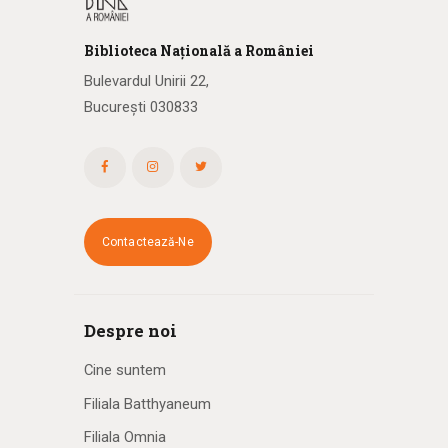
Biblioteca
N
ațională
a R
omâniei
Bulevardul Unirii 22,
București 030833
Contactează-Ne
Despre noi
Cine suntem
Filiala Batthyaneum
Filiala Omnia