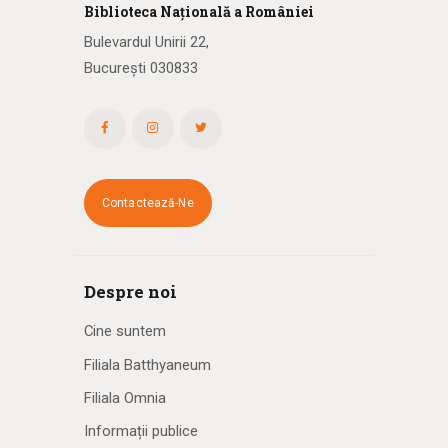
Biblioteca
N
ațională
a R
omâniei
Bulevardul Unirii 22,
București 030833
Contactează-Ne
Despre noi
Cine suntem
Filiala Batthyaneum
Filiala Omnia
Informații publice