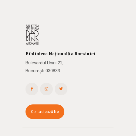
Biblioteca
N
ațională
a R
omâniei
Bulevardul Unirii 22,
București 030833
Contactează-Ne