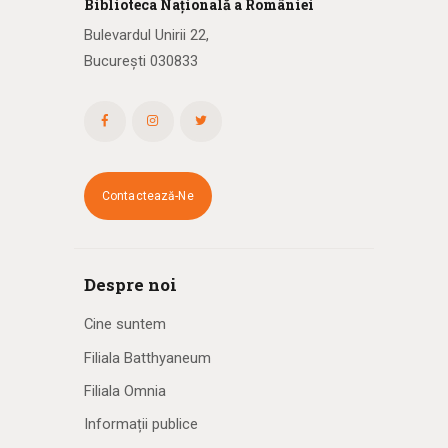
Biblioteca
N
ațională
a R
omâniei
Bulevardul Unirii 22,
București 030833
Contactează-Ne
Despre noi
Cine suntem
Filiala Batthyaneum
Filiala Omnia
Informații publice