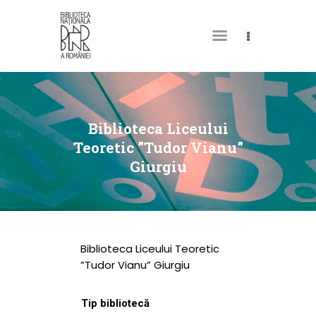
DESPRE NOI
PERMISUL MEU DE
Biblioteca Liceului
BIBLIOTECĂ
Teoretic ”Tudor Vianu”
Giurgiu
CATALOAGE ȘI
COLECȚII
BIBLIOTECA DIGITALĂ
EVENIMENTE
Biblioteca Liceului Teoretic
CULTURALE
”Tudor Vianu” Giurgiu
SPAȚII
Tip bibliotecă
NOUTĂȚI