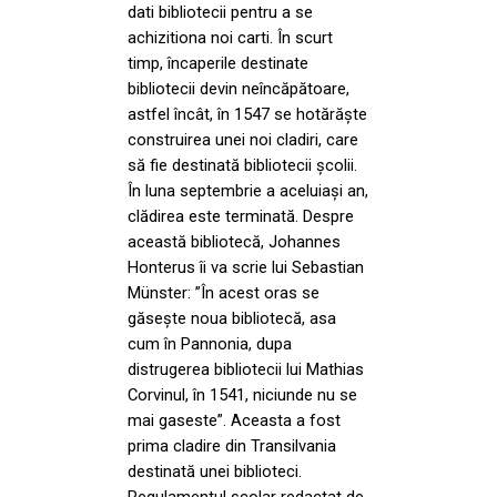
dati bibliotecii pentru a se
achizitiona noi carti. În scurt
timp, încaperile destinate
bibliotecii devin neîncăpătoare,
astfel încât, în 1547 se hotărăște
construirea unei noi cladiri, care
să fie destinată bibliotecii școlii.
În luna septembrie a aceluiași an,
clădirea este terminată. Despre
această bibliotecă, Johannes
Honterus îi va scrie lui Sebastian
Münster: ”În acest oras se
găsește noua bibliotecă, asa
cum în Pannonia, dupa
distrugerea bibliotecii lui Mathias
Corvinul, în 1541, niciunde nu se
mai gaseste”. Aceasta a fost
prima cladire din Transilvania
destinată unei biblioteci.
Regulamentul școlar redactat de