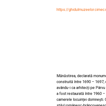
CULTURALE
https://ghidulmuzeelor.cimec
SPAȚII
NOUTĂȚI
Mănăstirea, declarată monume
construită între 1690 – 1697, 
avându-i ca arhitecți pe Pârvu
a fost restaurată între 1960 
camerele locuinței domnești. 
stilul românesc-brâncovenesc 