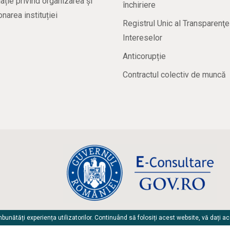
ație privind organizarea și
închiriere
onarea instituției
Registrul Unic al Transparenţe
Intereselor
Anticorupție
Contractul colectiv de muncă
unătăți experiența utilizatorilor. Continuând să folosiți acest website, vă dați a