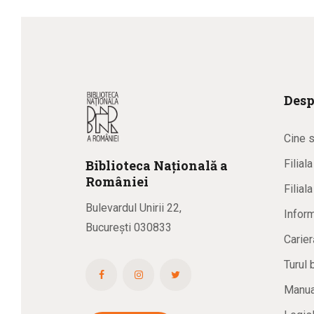
Desp
Cine 
Biblioteca
N
ațională
a
Filial
R
omâniei
Filial
Bulevardul Unirii 22,
Inform
București 030833
Carier
Turul 
Manual