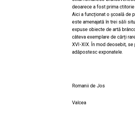
deoarece a fost prima ctitori
Aici a funcționat o școală de p
este amenajată în trei săli sit
expuse obiecte de artă brânco
câteva exemp
lare de cărți ra
XVI-XIX. În mod deosebit, se p
adăpostesc exponatele.
Romanii de Jos
Valcea