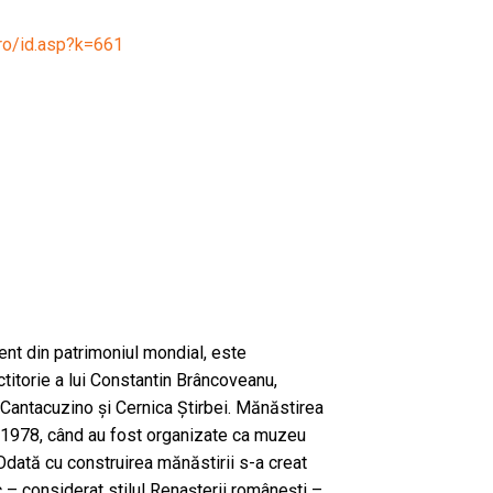
.ro/id.asp?k=661
nt din patrimoniul mondial, este
ctitorie a lui Constantin Brâncoveanu,
 Cantacuzino și Cernica Știrbei. Mănăstirea
– 1978, când au fost organizate ca muzeu
Odată cu construirea mănăstirii s-a creat
– considerat stilul Renașterii românești –