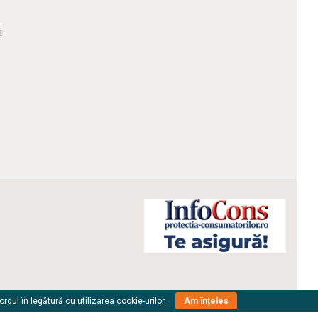
i
cordul în legătură cu
utilizarea cookie-urilor.
Am înțeles