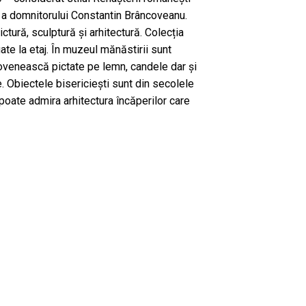
e a domnitorului Constantin Brâncoveanu.
ictură, sculptură și arhitectură. Colecția
uate la etaj. În muzeul mănăstirii sunt
venească pictate pe lemn, candele dar și
re. Obiectele bisericiești sunt din secolele
oate admira arhitectura încăperilor care