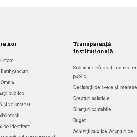
re noi
Transparență
instituțională
suntem
Solicitare informaţii de intere
a Batthyaneum
public
a Omnia
Declarații de avere și interese
ații publice
Drepturi salariale
ă și voluntariat
Bilanțuri contabile
bibliotecii
Buget
 de identitate
Achiziţii publice. Anunţuri de