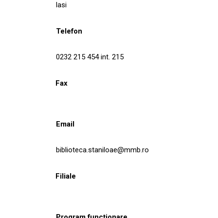
Iasi
Telefon
0232 215 454 int. 215
Fax
Email
biblioteca.staniloae@mmb.ro
Filiale
Program funcționare