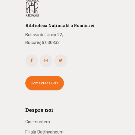
Biblioteca
N
ațională
a R
omâniei
Bulevardul Unirii 22,
București 030833
Contactează-Ne
Despre noi
Cine suntem
Filiala Batthyaneum