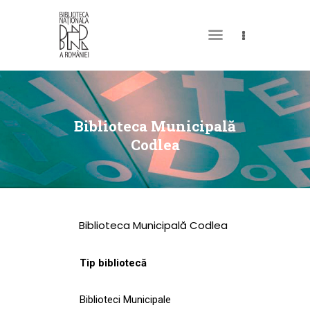
DESPRE NOI
PERMISUL MEU DE
Biblioteca Municipală
BIBLIOTECĂ
Codlea
CATALOAGE ȘI
COLECȚII
BIBLIOTECA DIGITALĂ
Biblioteca Municipală Codlea
EVENIMENTE
CULTURALE
Tip bibliotecă
SPAȚII
Biblioteci Municipale
NOUTĂȚI