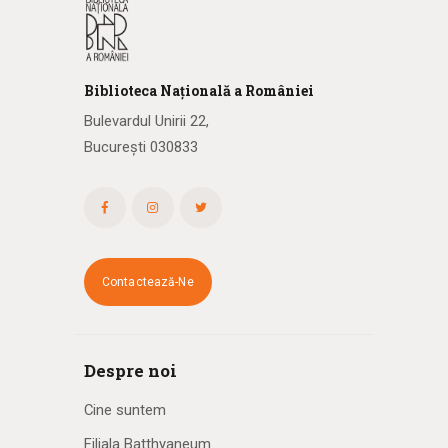
Biblioteca
N
ațională
a R
omâniei
Bulevardul Unirii 22,
București 030833
Contactează-Ne
Despre noi
Cine suntem
Filiala Batthyaneum