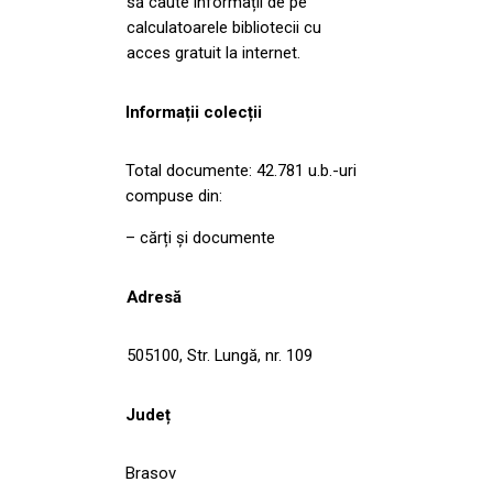
să caute informații de pe
calculatoarele bibliotecii cu
acces gratuit la internet.
Informații colecții
Total documente: 42.781 u.b.-uri
compuse din:
– cărți și documente
Adresă
505100, Str. Lungă, nr. 109
Județ
Brasov