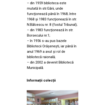
– din 1959 biblioteca este
mutată în str.Gării, unde
funcţionează până în 1968; între
1968 şi 1983 funcţionează în str.
N.Bălcescu nr. 8 (fostul Tribunal);
– din 1983 funcţionează în str.
Borsecului nr.1;
– în 1956 s-au pus bazele
Bibliotecii Orăşeneşti, iar până în
anul 1969 a avut şi rol de
bibliotecă raională;
– din 2002 a devenit Bibliotecă
Municipală.
Informații colecții