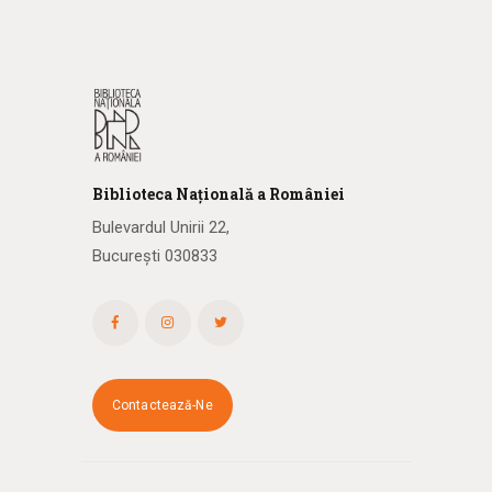
Biblioteca
N
ațională
a R
omâniei
Bulevardul Unirii 22,
București 030833
Contactează-Ne