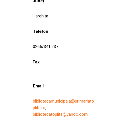
Județ
Harghita
Telefon
0266/341.237
Fax
Email
bibliotecamunicipala@primariato
plita.ro
,
bibliotecatoplita@yahoo.com