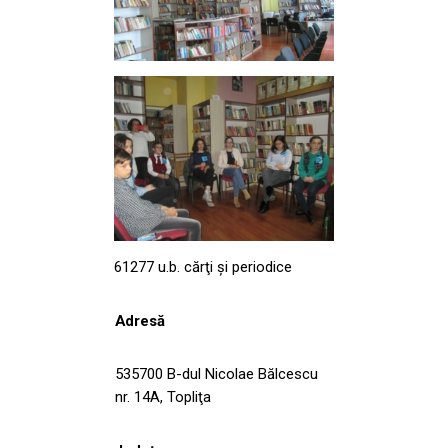
61277 u.b. cărţi şi periodice
Adresă
535700 B-dul Nicolae Bălcescu
nr. 14A, Topliţa