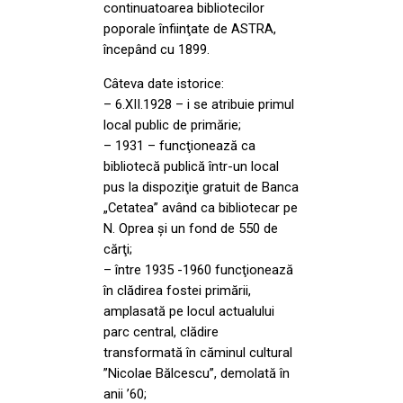
continuatoarea bibliotecilor
poporale înfiinţate de ASTRA,
începând cu 1899.
Câteva date istorice:
– 6.XII.1928 – i se atribuie primul
local public de primărie;
– 1931 – funcţionează ca
bibliotecă publică într-un local
pus la dispoziţie gratuit de Banca
„Cetatea” având ca bibliotecar pe
N. Oprea şi un fond de 550 de
cărţi;
– între 1935 -1960 funcţionează
în clădirea fostei primării,
amplasată pe locul actualului
parc central, clădire
transformată în căminul cultural
”Nicolae Bălcescu”, demolată în
anii ’60;