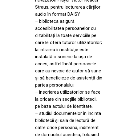
nevăzători Player Victor Reader
Straus, pentru lecturarea cărților
audio în format DAISY
– biblioteca asigură
accesibilitatea persoanelor cu
dizabilități la toate serviciile pe
care le oferă tuturor utilizatorilor;
la intrarea în instituție este
instalată o sonerie la ușa de
acces, astfel încât persoanele
care au nevoie de ajutor să sune
și să beneficieze de asistență din
partea personalului;
– înscrierea utilizatorilor se face
la oricare din secțiile bibliotecii,
pe baza actului de identitate.
– studiul documentelor în incinta
bibliotecii și sala de lectură de
către orice persoană, indiferent
de domuciliul acesteia, folosind