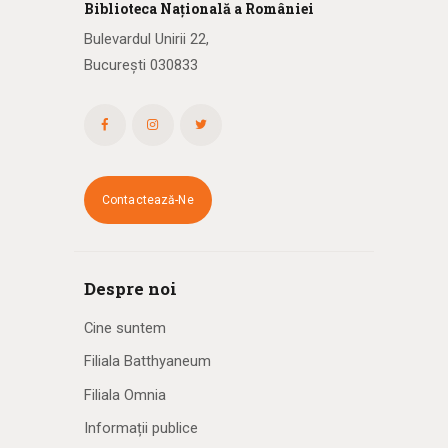
Biblioteca
N
ațională
a R
omâniei
Bulevardul Unirii 22,
București 030833
Contactează-Ne
Despre noi
Cine suntem
Filiala Batthyaneum
Filiala Omnia
Informații publice