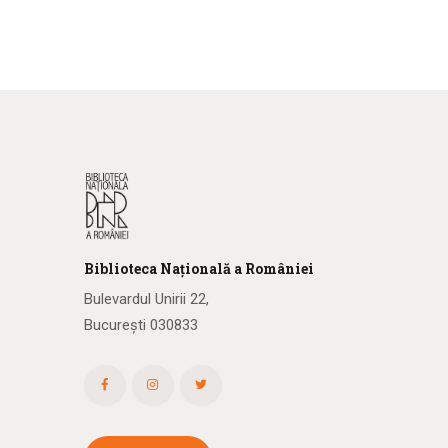
Biblioteca
N
ațională
a R
omâniei
Bulevardul Unirii 22,
București 030833