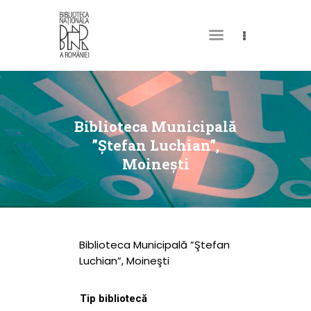
DESPRE NOI
PERMISUL MEU DE
Biblioteca Municipală
BIBLIOTECĂ
”Ştefan Luchian”,
Moineşti
CATALOAGE ȘI
COLECȚII
BIBLIOTECA DIGITALĂ
EVENIMENTE
Biblioteca Municipală ”Ştefan
CULTURALE
Luchian”, Moineşti
SPAȚII
Tip bibliotecă
NOUTĂȚI