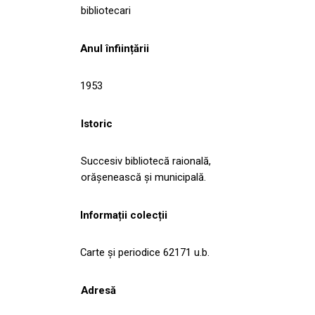
bibliotecari
Anul înființării
1953
Istoric
Succesiv bibliotecă raională,
orăşenească și municipală.
Informații colecții
Carte şi periodice 62171 u.b.
Adresă