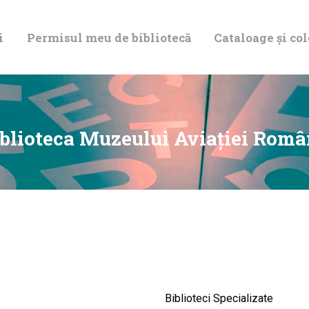
DESPRE NOI
i
Permisul meu de bibliotecă
Cataloage și col
PERMISUL MEU
DE BIBLIOTECĂ
CATALOAGE ȘI
blioteca Muzeului Aviației Rom
COLECȚII
BIBLIOTECA
DIGITALĂ
EVENIMENTE
Biblioteci Specializate