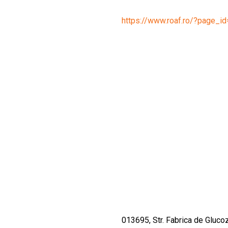
CULTURALE
https://www.roaf.ro/?page_i
SPAȚII
NOUTĂȚI
013695, Str. Fabrica de Glucoz