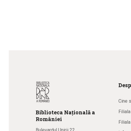
Desp
Cine 
Biblioteca
N
ațională
a
Filial
R
omâniei
Filial
Bulevardul Unirii 22,