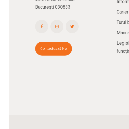
Inform
București 030833
Carier
Turul 
Manual
Legisl
Contactează-Ne
funcți