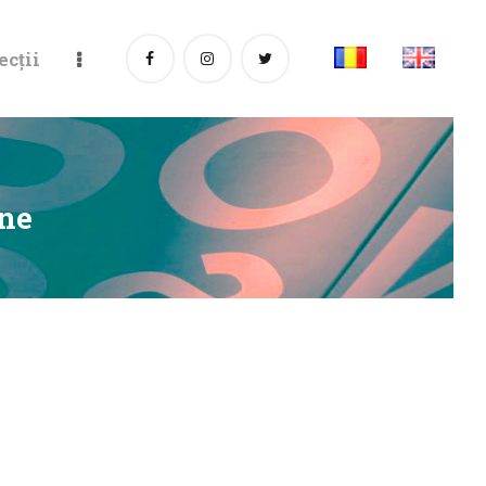
ecții
âne