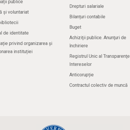
ații publice
Drepturi salariale
ă și voluntariat
Bilanțuri contabile
bibliotecii
Buget
 de identitate
Achiziţii publice. Anunţuri de
ație privind organizarea și
închiriere
onarea instituției
Registrul Unic al Transparenţe
Intereselor
Anticorupție
Contractul colectiv de muncă