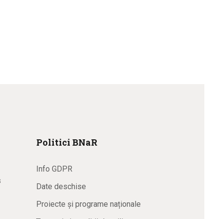
Politici BNaR
Info GDPR
s
Date deschise
Proiecte și programe naționale