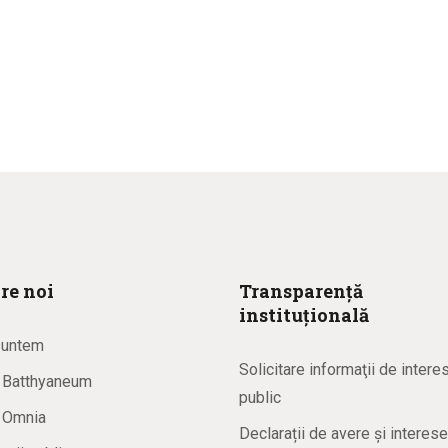
re noi
Transparență
instituțională
suntem
Solicitare informaţii de intere
a Batthyaneum
public
a Omnia
Declarații de avere și interese