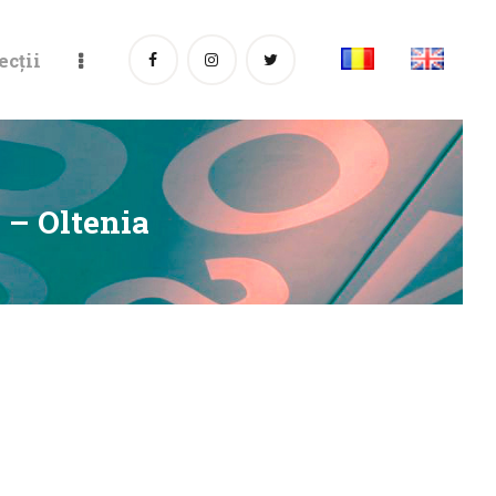
ecții
 – Oltenia