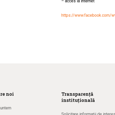
– acces la internet
https://www.facebook.com/w
re noi
Transparență
instituțională
suntem
Solicitare informaţii de intere