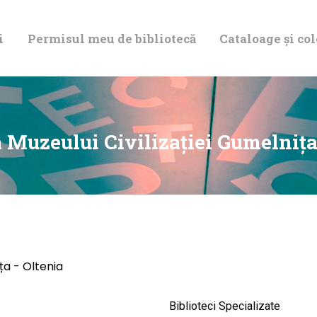
DESPRE NOI
i
Permisul meu de bibliotecă
Cataloage și col
PERMISUL MEU
DE BIBLIOTECĂ
CATALOAGE ȘI
a Muzeului Civilizației Gumelnița
COLECȚII
BIBLIOTECA
DIGITALĂ
ița - Oltenia
EVENIMENTE
Biblioteci Specializate