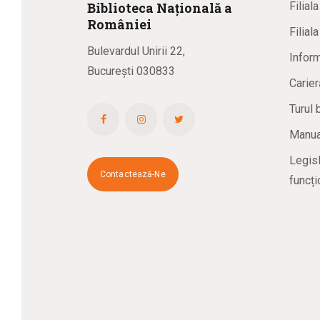
Biblioteca
N
ațională
a
Filial
R
omâniei
Filial
Bulevardul Unirii 22,
Inform
București 030833
Carier
Turul 
Manual
Legisl
Contactează-Ne
funcți