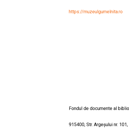
CULTURALE
https://muzeulgumelnita.ro
SPAȚII
NOUTĂȚI
Fondul de documente al bibliot
915400, Str. Argeșului nr. 101,