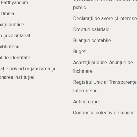
a Batthyaneum
public
a Omnia
Declarații de avere și interese
ații publice
Drepturi salariale
ă și voluntariat
Bilanțuri contabile
bibliotecii
Buget
 de identitate
Achiziţii publice. Anunţuri de
ație privind organizarea și
închiriere
onarea instituției
Registrul Unic al Transparenţe
Intereselor
Anticorupție
Contractul colectiv de muncă