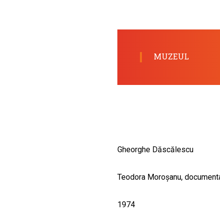
CULTURALE
SPAȚII
NOUTĂȚI
MUZEUL
Gheorghe Dăscălescu
Teodora Moroşanu, documenta
1974