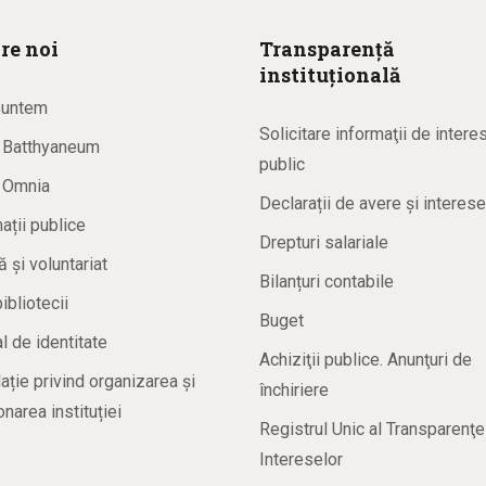
re noi
Transparență
instituțională
suntem
Solicitare informaţii de intere
a Batthyaneum
public
a Omnia
Declarații de avere și interese
ații publice
Drepturi salariale
ă și voluntariat
Bilanțuri contabile
bibliotecii
Buget
 de identitate
Achiziţii publice. Anunţuri de
ație privind organizarea și
închiriere
onarea instituției
Registrul Unic al Transparenţe
Intereselor