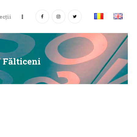
ecții
 Fălticeni