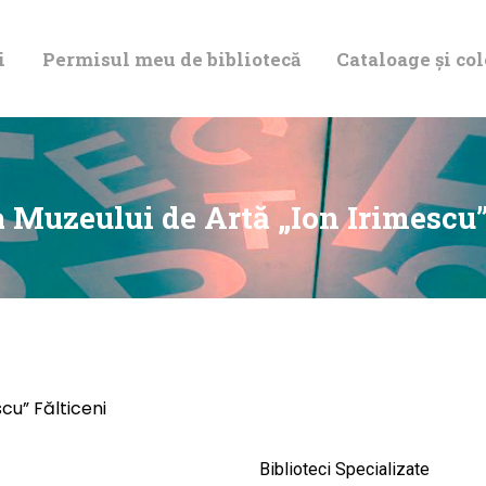
DESPRE NOI
i
Permisul meu de bibliotecă
Cataloage și col
PERMISUL MEU
DE BIBLIOTECĂ
CATALOAGE ȘI
a Muzeului de Artă „Ion Irimescu”
COLECȚII
BIBLIOTECA
DIGITALĂ
cu” Fălticeni
EVENIMENTE
Biblioteci Specializate