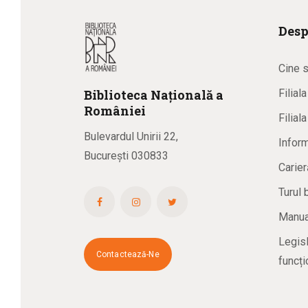
Desp
Cine 
Biblioteca
N
ațională
a
Filial
R
omâniei
Filial
Bulevardul Unirii 22,
Inform
București 030833
Carier
Turul 
Manual
Legisl
Contactează-Ne
funcți