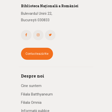
Biblioteca
N
ațională
a R
omâniei
Bulevardul Unirii 22,
București 030833
Contactează-Ne
Despre noi
Cine suntem
Filiala Batthyaneum
Filiala Omnia
Informații publice