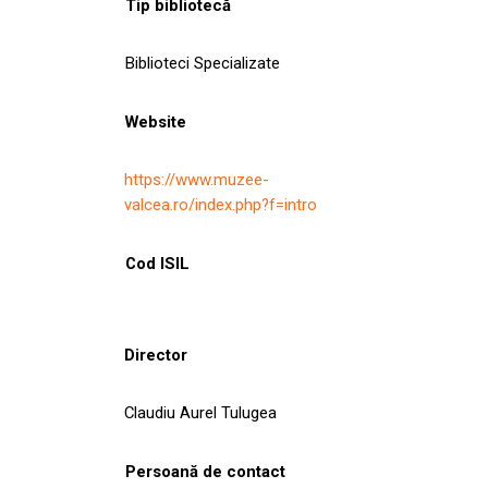
Tip bibliotecă
Biblioteci Specializate
Website
https://www.muzee-
valcea.ro/index.php?f=intro
Cod ISIL
Director
Claudiu Aurel Tulugea
Persoană de contact