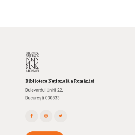
Biblioteca
N
ațională
a R
omâniei
Bulevardul Unirii 22,
București 030833