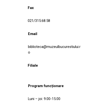
Fax
021/315.68.58
Email
biblioteca@muzeulbucurestiului.r
o
Filiale
Program funcționare
Luni – joi: 9.00-15.00