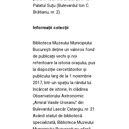
Palatul Suțu (Bulevardul Ion C.
Brătianu, nr. 2).
Informații colecții
Biblioteca Muzeului Municipiului
București deține un valoros fond
de publicații vechi și noi
referitoare la istoria orașului, pus
la dispoziție cercetătorilor și
publicului larg de la 1 noiembrie
2017, într-un spațiu la rândul lui
încărcat de istorie, în clădirea
Observatorului Astronomic
„Amiral Vasile Urseanu” din
Bulevardul Lascăr Catargiu, nr. 21.
Având statut de bibliotecă
specializată, Biblioteca Muzeului
Municipiului București nu oferă