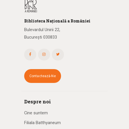
Biblioteca
N
ațională
a R
omâniei
Bulevardul Unirii 22,
București 030833
Contactează-Ne
Despre noi
Cine suntem
Filiala Batthyaneum