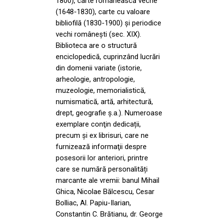
1800), carte românească veche
(1648-1830), carte cu valoare
bibliofilă (1830-1900) şi periodice
vechi româneşti (sec. XIX).
Biblioteca are o structură
enciclopedică, cuprinzând lucrări
din domenii variate (istorie,
arheologie, antropologie,
muzeologie, memorialistică,
numismatică, artă, arhitectură,
drept, geografie ș.a.). Numeroase
exemplare conţin dedicații,
precum și ex librisuri, care ne
furnizează informaţii despre
posesorii lor anteriori, printre
care se numără personalități
marcante ale vremii: banul Mihail
Ghica, Nicolae Bălcescu, Cesar
Bolliac, Al. Papiu-Ilarian,
Constantin C. Brătianu, dr. George