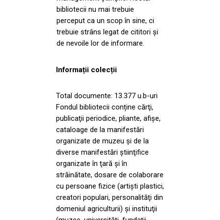
bibliotecii nu mai trebuie
perceput ca un scop în sine, ci
trebuie strâns legat de cititori şi
de nevoile lor de informare.
Informații colecții
Total documente: 13.377 u.b-uri
Fondul bibliotecii conține cărţi,
publicaţii periodice, pliante, afişe,
cataloage de la manifestări
organizate de muzeu şi de la
diverse manifestări ştiinţifice
organizate în ţară şi în
străinătate, dosare de colaborare
cu persoane fizice (artişti plastici,
creatori populari, personalităţi din
domeniul agriculturii) şi instituţii
(muzee, universităţi, fundaţii,