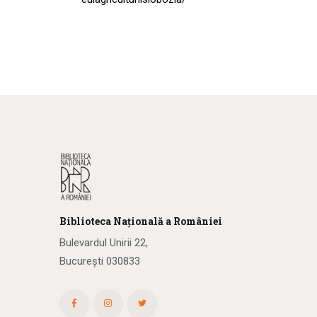
Biblioteca
N
ațională
a R
omâniei
Bulevardul Unirii 22,
București 030833