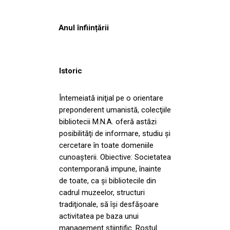
Anul înființării
Istoric
Întemeiată iniţial pe o orientare
preponderent umanistă, colecţiile
bibliotecii M.N.A. oferă astăzi
posibilităţi de informare, studiu şi
cercetare în toate domeniile
cunoaşterii. Obiective: Societatea
contemporană impune, înainte
de toate, ca şi bibliotecile din
cadrul muzeelor, structuri
tradiţionale, să îşi desfăşoare
activitatea pe baza unui
management ştiinţific. Rostul