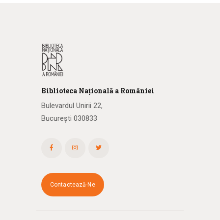
Biblioteca
N
ațională
a R
omâniei
Bulevardul Unirii 22,
București 030833
Contactează-Ne