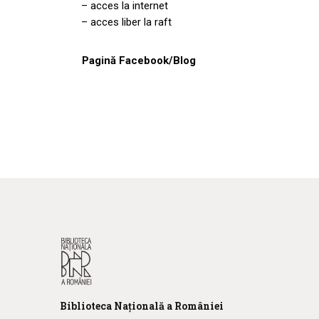
– acces la internet
– acces liber la raft
Pagină Facebook/Blog
Biblioteca
N
ațională
a R
omâniei