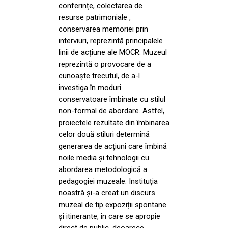
conferințe, colectarea de
resurse patrimoniale ,
conservarea memoriei prin
interviuri, reprezintă principalele
linii de acțiune ale MOCR. Muzeul
reprezintă o provocare de a
cunoaște trecutul, de a-l
investiga în moduri
conservatoare îmbinate cu stilul
non-formal de abordare. Astfel,
proiectele rezultate din îmbinarea
celor două stiluri determină
generarea de acțiuni care îmbină
noile media și tehnologii cu
abordarea metodologică a
pedagogiei muzeale. Instituția
noastră și-a creat un discurs
muzeal de tip expoziții spontane
și itinerante, în care se apropie
direct de public, deoarece