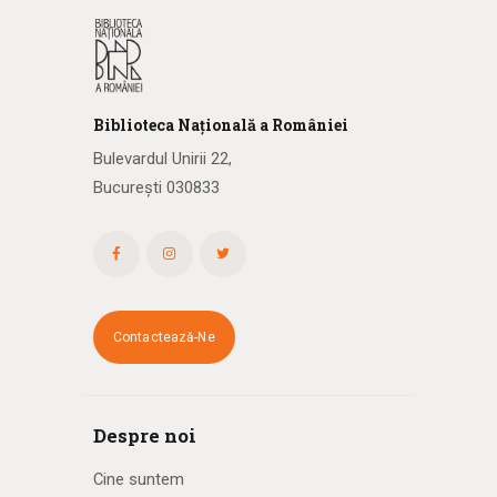
Biblioteca
N
ațională
a R
omâniei
Bulevardul Unirii 22,
București 030833
Contactează-Ne
Despre noi
Cine suntem