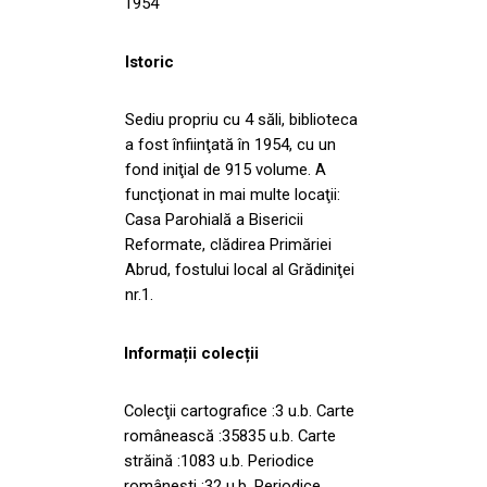
1954
Istoric
Sediu propriu cu 4 săli, biblioteca
a fost înfiinţată în 1954, cu un
fond iniţial de 915 volume. A
funcţionat in mai multe locaţii:
Casa Parohială a Bisericii
Reformate, clădirea Primăriei
Abrud, fostului local al Grădiniţei
nr.1.
Informații colecții
Colecţii cartografice :3 u.b. Carte
românească :35835 u.b. Carte
străină :1083 u.b. Periodice
româneşti :32 u.b. Periodice