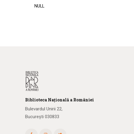
NULL
Biblioteca
N
ațională
a R
omâniei
Bulevardul Unirii 22,
București 030833