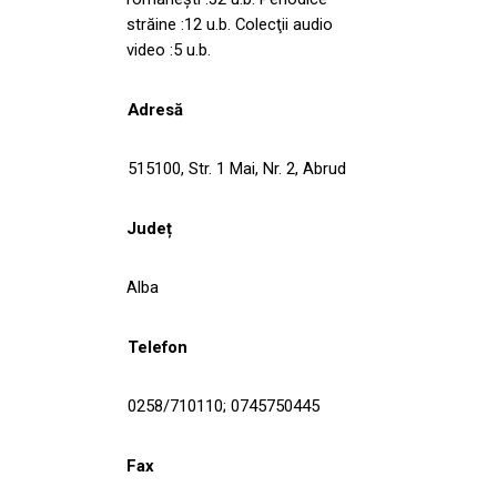
străine :12 u.b. Colecţii audio
video :5 u.b.
Adresă
515100, Str. 1 Mai, Nr. 2, Abrud
Județ
Alba
Telefon
0258/710110; 0745750445
Fax