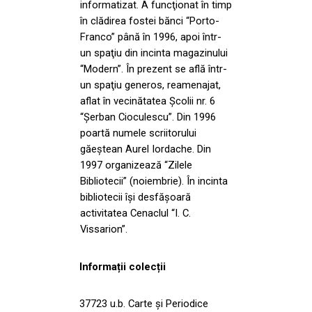
informatizat. A funcţionat în timp
în clădirea fostei bănci “Porto-
Franco” până în 1996, apoi într-
un spaţiu din incinta magazinului
“Modern”. În prezent se află într-
un spaţiu generos, reamenajat,
aflat în vecinătatea Şcolii nr. 6
“Şerban Cioculescu”. Din 1996
poartă numele scriitorului
găeştean Aurel Iordache. Din
1997 organizează “Zilele
Bibliotecii” (noiembrie). În incinta
bibliotecii îşi desfăşoară
activitatea Cenaclul “I. C.
Vissarion”.
Informații colecții
37723 u.b. Carte şi Periodice