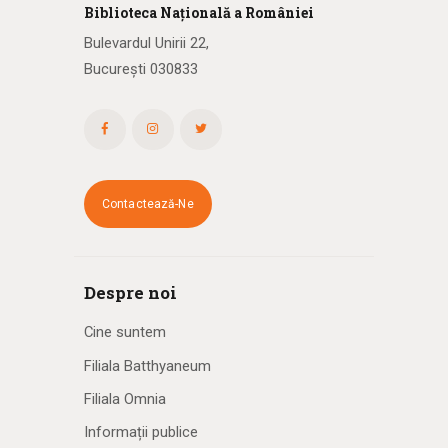
Biblioteca
N
ațională
a R
omâniei
Bulevardul Unirii 22,
București 030833
Contactează-Ne
Despre noi
Cine suntem
Filiala Batthyaneum
Filiala Omnia
Informații publice