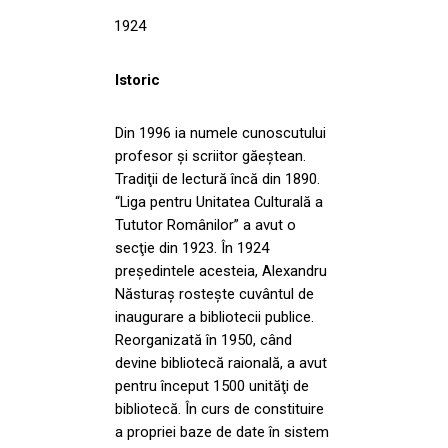
1924
Istoric
Din 1996 ia numele cunoscutului
profesor şi scriitor găeştean.
Tradiţii de lectură încă din 1890.
“Liga pentru Unitatea Culturală a
Tututor Românilor” a avut o
secţie din 1923. În 1924
preşedintele acesteia, Alexandru
Năsturaş rosteşte cuvântul de
inaugurare a bibliotecii publice.
Reorganizată în 1950, când
devine bibliotecă raională, a avut
pentru început 1500 unităţi de
bibliotecă. În curs de constituire
a propriei baze de date în sistem