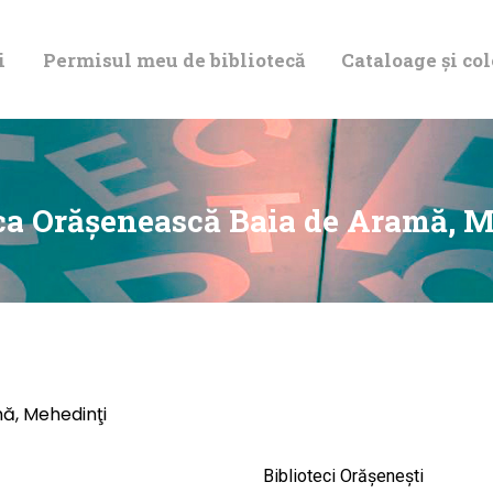
DESPRE NOI
i
Permisul meu de bibliotecă
Cataloage și col
PERMISUL MEU
DE BIBLIOTECĂ
CATALOAGE ȘI
ca Orăşenească Baia de Aramă, 
COLECȚII
BIBLIOTECA
DIGITALĂ
ă, Mehedinţi
EVENIMENTE
Biblioteci Orășenești