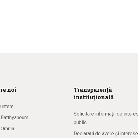
re noi
Transparență
instituțională
suntem
Solicitare informaţii de intere
a Batthyaneum
public
a Omnia
Declarații de avere și interese