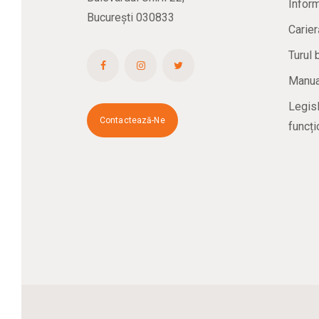
Inform
București 030833
Carier
Turul 
Manual
Legisl
Contactează-Ne
funcți