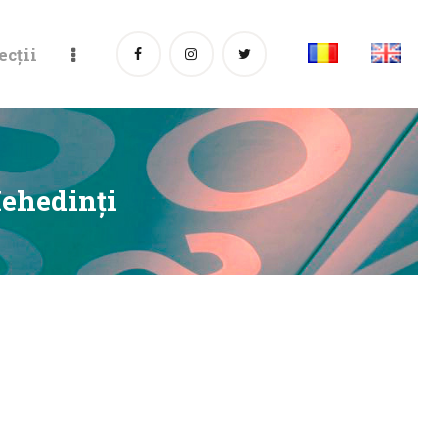
ecții
Mehedinţi