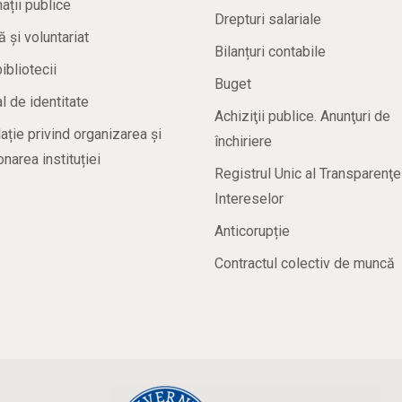
ații publice
Drepturi salariale
ă și voluntariat
Bilanțuri contabile
bibliotecii
Buget
 de identitate
Achiziţii publice. Anunţuri de
ație privind organizarea și
închiriere
onarea instituției
Registrul Unic al Transparenţe
Intereselor
Anticorupție
Contractul colectiv de muncă