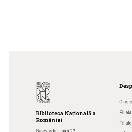
Desp
Cine 
Biblioteca
N
ațională
a
Filial
R
omâniei
Filial
Bulevardul Unirii 22,