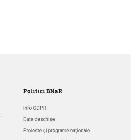
Politici BNaR
Info GDPR
s
Date deschise
Proiecte și programe naționale