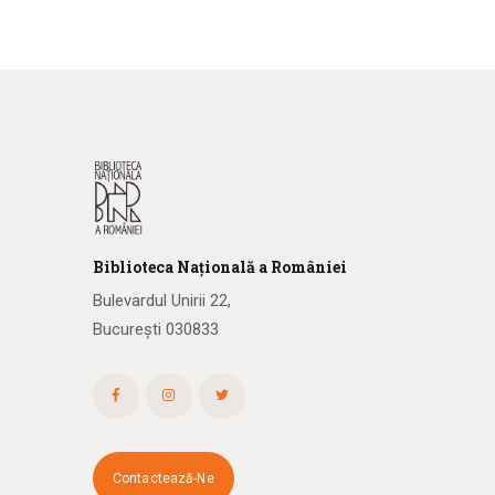
Biblioteca
N
ațională
a R
omâniei
Bulevardul Unirii 22,
București 030833
Contactează-Ne