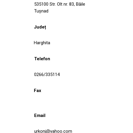
535100 Str. Olt nr. 83, Băile
Tuşnad
Județ
Harghita
Telefon
0266/335114
Fax
Email
urkonj@yahoo.com